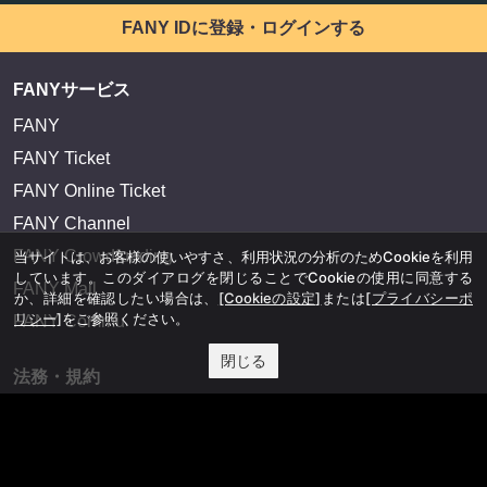
FANY IDに登録・ログインする
FANYサービス
FANY
FANY Ticket
FANY Online Ticket
FANY Channel
FANY Crowdfunding
当サイトは、お客様の使いやすさ、利用状況の分析のためCookieを利用
しています。このダイアログを閉じることでCookieの使用に同意する
FANY Mall
か、詳細を確認したい場合は、
[Cookieの設定]
または
[プライバシーポ
リシー]
をご参照ください。
FANY Commu
閉じる
法務・規約
プライバシーポリシー
反社会的勢力排除宣言