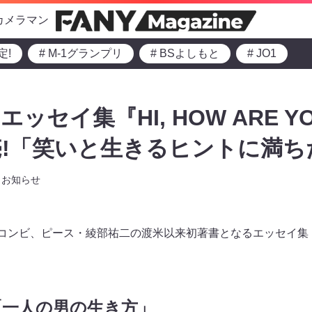
カメラマン
定!
# M-1グランプリ
# BSよしもと
# JO1
ッセイ集『HI, HOW ARE YO
!「笑いと生きるヒントに満ち
お知らせ
コンビ、ピース・綾部祐二の渡米以来初著書となるエッセイ集『HI, 
「一人の男の生き方」