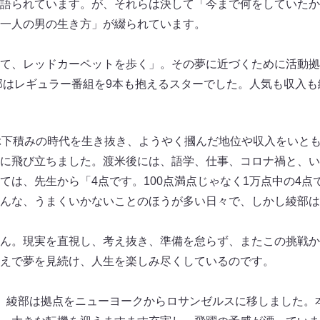
語られています。が、それらは決して「今まで何をしていたか
一人の男の生き方」が綴られています。
て、レッドカーペットを歩く」。その夢に近づくために活動拠
綾部はレギュラー番組を9本も抱えるスターでした。人気も収入
ぶ下積みの時代を生き抜き、ようやく摑んだ地位や収入をいとも
に飛び立ちました。渡米後には、語学、仕事、コロナ禍と、い
ては、先生から「4点です。100点満点じゃなく1万点中の4点
んな、うまくいかないことのほうが多い日々で、しかし綾部は
ん。現実を直視し、考え抜き、準備を怠らず、またこの挑戦か
えで夢を見続け、人生を楽しみ尽くしているのです。
、綾部は拠点をニューヨークからロサンゼルスに移しました。