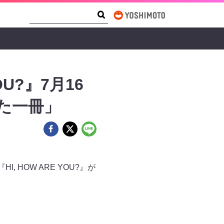
Search Form
Search
U?』7月16
た一冊」
HOW ARE YOU?』が