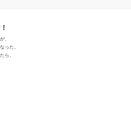
樹！
が、
なった。
たら、