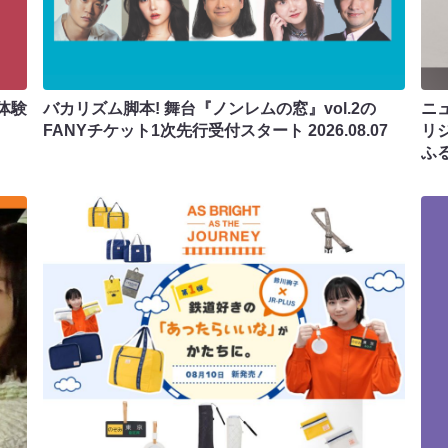
体験
バカリズム脚本! 舞台『ノンレムの窓』vol.2の
ニ
FANYチケット1次先行受付スタート
2026.08.07
リ
ふ