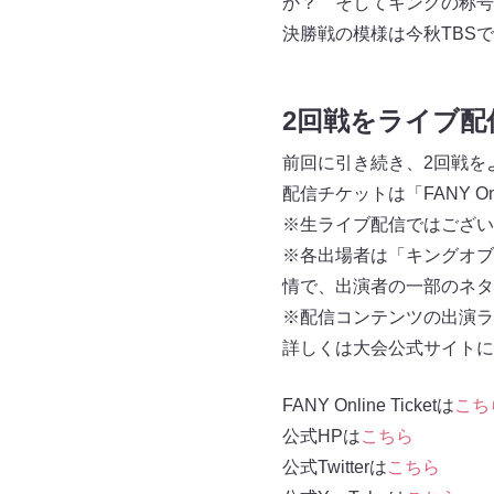
か？ そしてキングの称号
決勝戦の模様は今秋TBS
2回戦をライブ配
前回に引き続き、2回戦を
配信チケットは「FANY Onl
※生ライブ配信ではござい
※各出場者は「キングオブ
情で、出演者の一部のネタ
※配信コンテンツの出演ラ
詳しくは大会公式サイトに
FANY Online Ticketは
こち
公式HPは
こちら
公式Twitterは
こちら