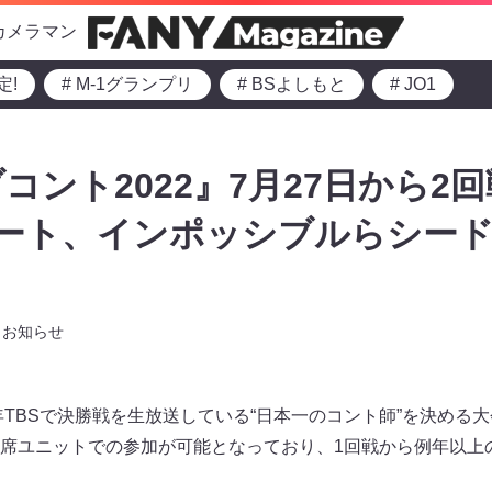
カメラマン
定!
# M-1グランプリ
# BSよしもと
# JO1
コント2022』7月27日から2
タート、インポッシブルらシー
お知らせ
毎年TBSで決勝戦を生放送している“日本一のコント師”を決める
席ユニットでの参加が可能となっており、1回戦から例年以上