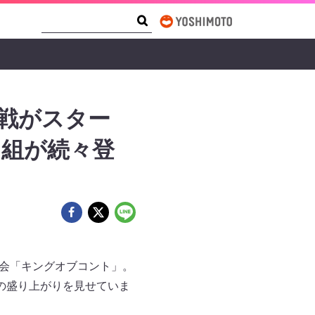
Search Form
Search
回戦がスター
ド組が続々登
大会「キングオブコント」。
の盛り上がりを見せていま