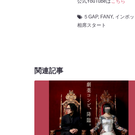
公式YouTubeは
こちら
５GAP
,
FANY
,
インポッ
相席スタート
関連記事