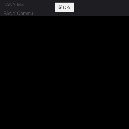
FANY Mall
閉じる
FANY Commu
法務・規約
プライバシーポリシー
反社会的勢力排除宣言
会社情報
吉本興業株式会社
お問い合わせ
その他
よしもとニュースセンターアーカイブ
©YOSHIMOTO KOGYO, All Rights Reserved.