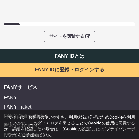
サイトを閲覧する
FANY IDとは
FANY IDに登録・ログインする
FANYサービス
FANY
FANY Ticket
FANY Online Ticket
当サイトは、お客様の使いやすさ、利用状況の分析のためCookieを利用
しています。このダイアログを閉じることでCookieの使用に同意する
FANY Channel
か、詳細を確認したい場合は、
[Cookieの設定]
または
[プライバシーポ
FANY Crowdfunding
リシー]
をご参照ください。