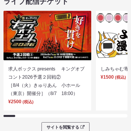
ライブ配信チケット
求人ボックス presents キングオブ
しみちゃむ寄席（
コント2026予選２回戦②
¥1500
(税込)
［8/4（火）きゅりあん 小ホール
（東京）開催分］（8/7 18:00）
¥2500
(税込)
サイトを閲覧する