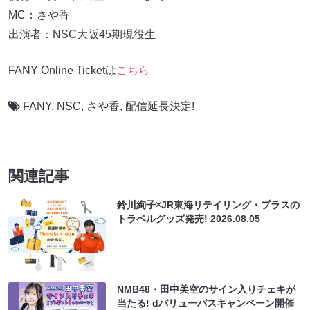
MC：さや香
出演者：NSC大阪45期現役生
FANY Online Ticketは
こちら
FANY
,
NSC
,
さや香
,
配信延長決定!
関連記事
鈴川絢子×JR東海リテイリング・プラスの
トラベルグッズ発売!
2026.08.05
NMB48・田中美空のサイン入りチェキが
当たる! dバリューパスキャンペーン開催