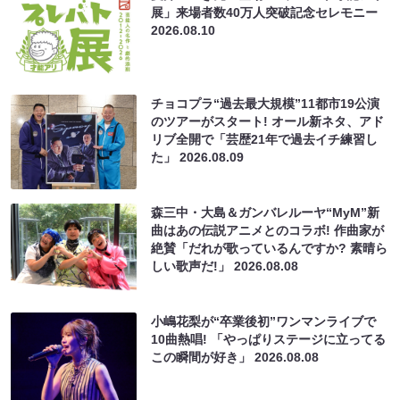
展」来場者数40万人突破記念セレモニー
2026.08.10
チョコプラ“過去最大規模”11都市19公演
のツアーがスタート! オール新ネタ、アド
リブ全開で「芸歴21年で過去イチ練習し
た」
2026.08.09
森三中・大島＆ガンバレルーヤ“MyM”新
曲はあの伝説アニメとのコラボ! 作曲家が
絶賛「だれが歌っているんですか? 素晴ら
しい歌声だ!」
2026.08.08
小嶋花梨が“卒業後初”ワンマンライブで
10曲熱唱! 「やっぱりステージに立ってる
この瞬間が好き」
2026.08.08