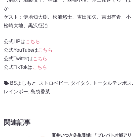
か
ゲスト：伊地知大樹、松浦悠士、吉田拓矢、吉田有希、小
松崎大地、黒沢征治
公式HPは
こちら
公式YouTubeは
こちら
公式Twitterは
こちら
公式TikTokは
こちら
BSよしもと
,
ストロベビー
,
ダイタク
,
トータルテンボス
,
レインボー
,
島袋香菜
関連記事
夏井いつき先生登場! 「プレバト才能アリ