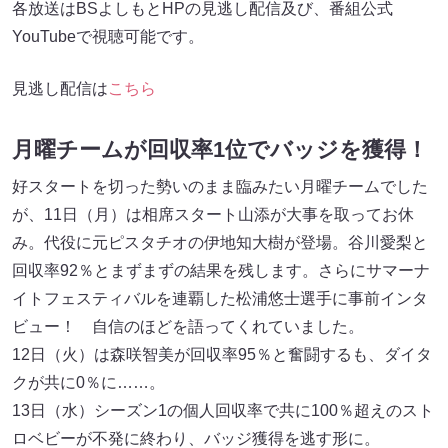
各放送はBSよしもとHPの見逃し配信及び、番組公式
YouTubeで視聴可能です。
見逃し配信は
こちら
月曜チームが回収率1位でバッジを獲得！
好スタートを切った勢いのまま臨みたい月曜チームでした
が、11日（月）は相席スタート山添が大事を取ってお休
み。代役に元ピスタチオの伊地知大樹が登場。谷川愛梨と
回収率92％とまずまずの結果を残します。さらにサマーナ
イトフェスティバルを連覇した松浦悠士選手に事前インタ
ビュー！ 自信のほどを語ってくれていました。
12日（火）は森咲智美が回収率95％と奮闘するも、ダイタ
クが共に0％に……。
13日（水）シーズン1の個人回収率で共に100％超えのスト
ロベビーが不発に終わり、バッジ獲得を逃す形に。