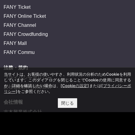
FANY Ticket
FANY Online Ticket
FANY Channel
FANY Crowdfunding
FANY Mall
FANY Commu
法務・規約
当サイトは、お客様の使いやすさ、利用状況の分析のためCookieを利用
プライバシーポリシー
しています。このダイアログを閉じることでCookieの使用に同意する
か、詳細を確認したい場合は、
[Cookieの設定]
または
[プライバシーポ
反社会的勢力排除宣言
リシー]
をご参照ください。
会社情報
閉じる
吉本興業株式会社
お問い合わせ