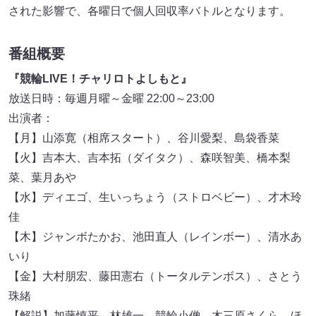
された影響で、各曜日で個人回収率バトルとなります。
番組概要
『競輪LIVE！チャリロトよしもと』
放送日時：毎週月曜～金曜 22:00～23:00
出演者：
【月】山添寛（相席スタート）、谷川愛梨、島袋香菜
【火】吉本大、吉本拓（ダイタク）、森咲智美、橋本梨
菜、葉月あや
【水】ディエゴ、生いっちょう（ストロベビー）、才木玲
佳
【木】ジャンボたかお、池田直人（レインボー）、清水あ
いり
【金】大村朋宏、藤田憲右（トータルテンボス）、さとう
珠緒
【解説】加藤慎平、林雄一、競輪小僧、木三原さくら ほ