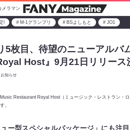
カメラマン
定!
# M-1グランプリ
# BSよしもと
# JO1
り5枚目、待望のニューアルバム『
t Royal Host』9月21日リリー
お知らせ
ic Restaurant Royal Host（ミュージック・レストラ
す。
ニュー型スペシャルパッケージ」にも注目