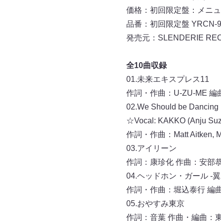
価格：初回限定盤：メニュー型ス
品番：初回限定盤 YRCN-953
発売元：SLENDERIE R
全10曲収録
01.未来エキスプレス11
作詞・作曲：U-ZU-ME 編曲
02.We Should be Danc
☆Vocal: KAKKO (Anju Suzu
作詞・作曲：Matt Aitken, Mi
03.アイリーン
作詞：康珍化 作曲：安部
04.ヘッドホン・ガール -
作詞・作曲：堀込泰行 編曲
05.おやすみ東京
作詞：音葉 作曲・編曲：