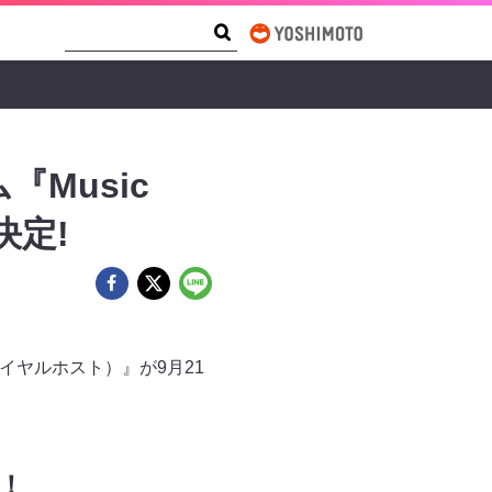
Search Form
Search
Music
ス決定!
ン・ロイヤルホスト）』が9月21
！