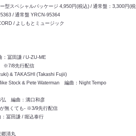
ペシャルパッケージ 4,950円(税込) / 通常盤：3,300円(税
63 / 通常盤 YRCN-95364
ECORD / よしもとミュージック
：冨田謙 / U-ZU-ME
ing ※7/8先行配信
ki) & TAKASHI (Takashi Fujii)
ke Stock & Pete Waterman 編曲：Night Tempo
恭弘 編曲：溝口和彦
翼が無くても- ※3/9先行配信
：冨田謙 / 堀込泰行
東郷清丸