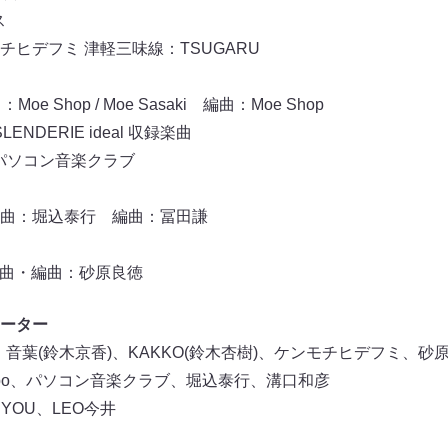
ス
ヒデフミ 津軽三味線：TSUGARU
Moe Shop / Moe Sasaki 編曲：Moe Shop
NDERIE ideal 収録楽曲
：パソコン音楽クラブ
 作曲：堀込泰行 編曲：冨田謙
 作曲・編曲：砂原良徳
ーター
ZU-ME、音葉(鈴木京香)、KAKKO(鈴木杏樹)、ケンモチヒデフミ、
empo、パソコン音楽クラブ、堀込泰行、溝口和彦
ki、YOU、LEO今井