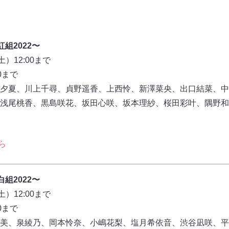
紅組2022〜
）12:00まで
0まで
夕夏、川上千尋、貞野遥香、上西怜、新澤菜央、出口結菜、中
浅尾桃香、黒島咲花、坂田心咲、坂本理紗、桜田彩叶、隅野和
ら
白組2022〜
）12:00まで
0まで
美、泉綾乃、岡本怜奈、小嶋花梨、塩月希依音、渋谷凪咲、平