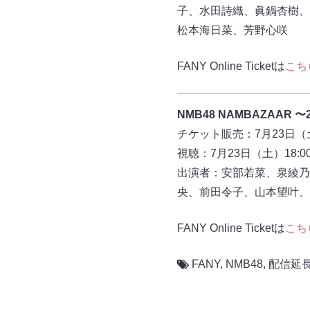
子、水田詩織、眞鍋杏樹、
松本海日菜、芳野心咲
FANY Online Ticketは
こち
NMB48 NAMBAZAAR 
チケット販売：7月23日（土
視聴：7月23日（土）18:0
出演者：安部若菜、泉綾乃
央、前田令子、山本望叶、
FANY Online Ticketは
こち
FANY
,
NMB48
,
配信延長