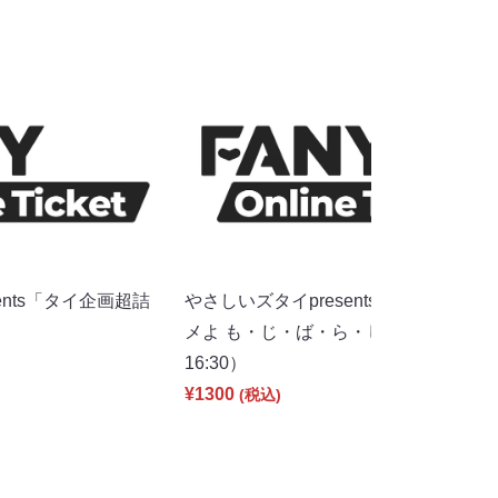
ents「タイ企画超詰
やさしいズタイpresents「見すぎちゃ
）
メよ も・じ・ば・ら・し」（8/12
16:30）
¥1300
(税込)