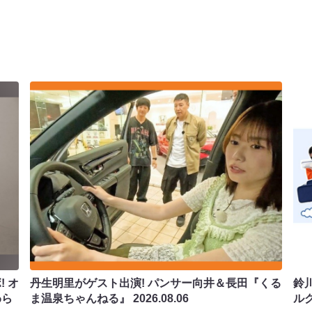
 オ
丹生明里がゲスト出演! パンサー向井＆長田『くる
鈴
わら
ま温泉ちゃんねる』
2026.08.06
ル