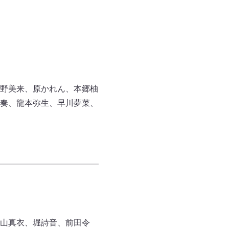
野美来、原かれん、本郷柚
奏、龍本弥生、早川夢菜、
山真衣、堀詩音、前田令