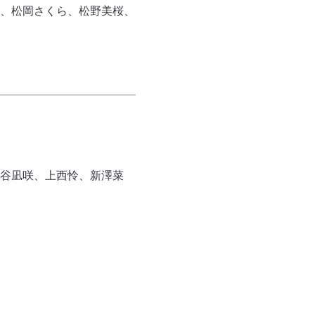
、松岡さくら、松野美桜、
谷凪咲、上西怜、新澤菜