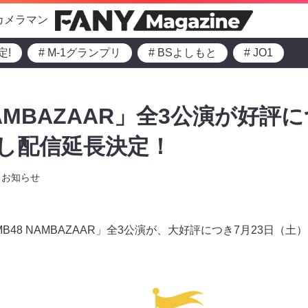
カメラマン
定!
# M-1グランプリ
# BSよしもと
# JO1
NAMBAZAAR」全3公演が好評に
逃し配信延長決定！
お知らせ
MB48 NAMBAZAAR」全3公演が、大好評につき7月23日（