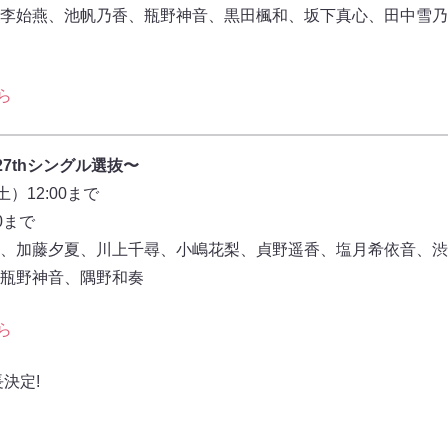
李始燕、池帆乃香、瓶野神音、黒田楓和、坂下真心、田中雪乃
ら
〜27thシングル選抜〜
）12:00まで
0まで
、加藤夕夏、川上千尋、小嶋花梨、貞野遥香、塩月希依音、渋
瓶野神音、隅野和奏
ら
決定!