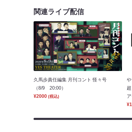
関連ライブ配信
久馬歩責任編集 月刊コント 怪々号
や
（8/9 20:00）
超
¥2000
ア
(税込)
¥1