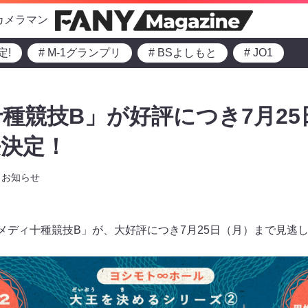
カメラマン
定!
# M-1グランプリ
# BSよしもと
# JO1
種競技B」が好評につき7月25日
長決定！
お知らせ
コメディ十種競技B」が、大好評につき7月25日（月）まで見逃