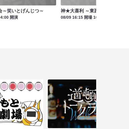
会～笑いとげんじつ～
神★大喜利 ～東西交流会～
14:00 開演
08/09 16:15 開場 16:45 開演