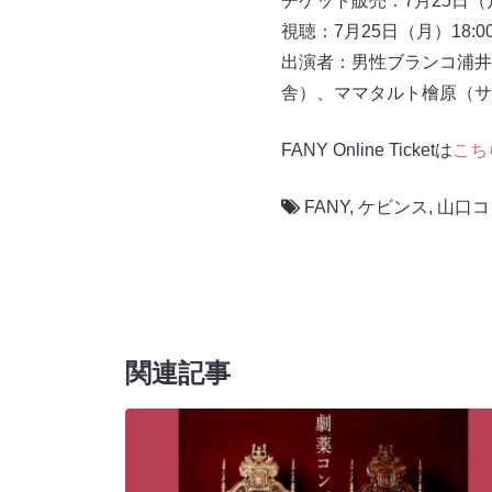
チケット販売：7月25日（月
視聴：7月25日（月）18:0
出演者：男性ブランコ浦井
舎）、ママタルト檜原（サ
FANY Online Ticketは
こち
FANY
,
ケビンス
,
山口コ
関連記事