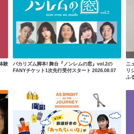
体験
バカリズム脚本! 舞台『ノンレムの窓』vol.2の
ニ
FANYチケット1次先行受付スタート
2026.08.07
リ
ふ