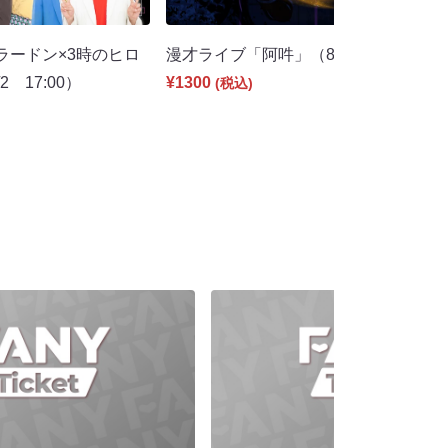
ラードン×3時のヒロ
漫才ライブ「阿吽」（8/5 21:00）
 17:00）
¥1300
(税込)