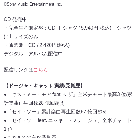
©Sony Music Entertainment Inc.
CD 発売中
・完全⽣産限定盤：CD+T シャツ / 5,940円(税込) T シャツ
は L サイズのみ
・通常盤：CD / 2,420円(税込)
デジタル・アルバム配信中
配信リンクは
こちら
【ドージャ・キャット 実績/受賞歴】
●「キス・ミー・モア feat. シザ」全⽶チャート最⾼3 位/累
計楽曲再⽣回数28 億回超え
●「セイ・ソー」累計楽曲再⽣回数67 億回超え
●「セイ・ソー feat. ニッキー・ミナージュ」全⽶チャート
1 位
●これまでの主な受賞歴