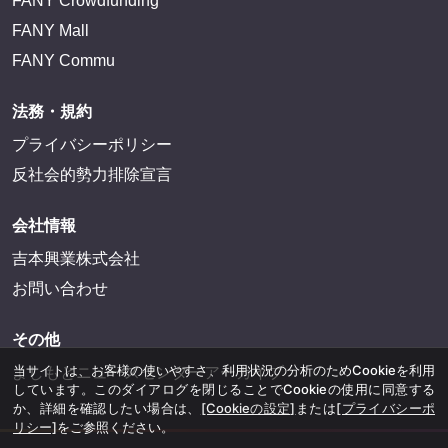
FANY Crowdfunding
FANY Mall
FANY Commu
法務・規約
プライバシーポリシー
反社会的勢力排除宣言
会社情報
吉本興業株式会社
お問い合わせ
その他
当サイトは、お客様の使いやすさ、利用状況の分析のためCookieを利用
よしもとニュースセンターアーカイブ
しています。このダイアログを閉じることでCookieの使用に同意する
か、詳細を確認したい場合は、
[Cookieの設定]
または
[プライバシーポ
リシー]
をご参照ください。