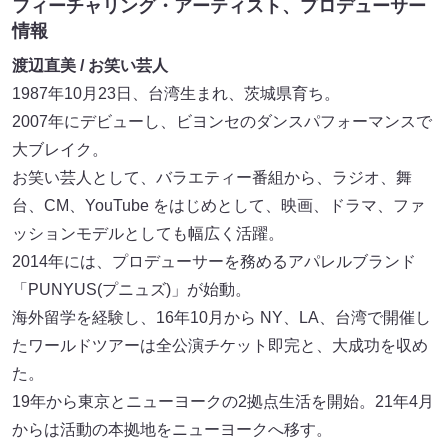
フィーチャリング・アーティスト、プロデューサー
情報
渡辺直美 / お笑い芸⼈
1987年10⽉23⽇、台湾⽣まれ、茨城県育ち。
2007年にデビューし、ビヨンセのダンスパフォーマンスで
⼤ブレイク。
お笑い芸⼈として、バラエティー番組から、ラジオ、舞
台、CM、YouTube をはじめとして、映画、ドラマ、ファ
ッションモデルとしても幅広く活躍。
2014年には、プロデューサーを務めるアパレルブランド
「PUNYUS(プニュズ)」が始動。
海外留学を経験し、16年10⽉から NY、LA、台湾で開催し
たワールドツアーは全公演チケット即完と、⼤成功を収め
た。
19年から東京とニューヨークの2拠点⽣活を開始。21年4⽉
からは活動の本拠地をニューヨークへ移す。