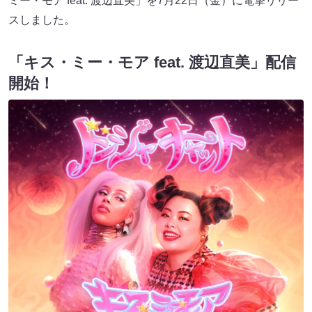
ミー・モア feat. 渡辺直美」を7⽉22⽇（⾦）に電撃リリー
スしました。
「キス・ミー・モア feat. 渡辺直美」配信
開始！