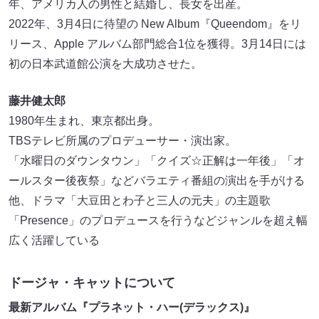
年、アメリカ⼈の男性と結婚し、⻑⼥を出産。
2022年、3⽉4⽇に待望の New Album『Queendom』をリ
リース、Apple アルバム部⾨総合1位を獲得。3⽉14⽇には
初の⽇本武道館公演を⼤成功させた。
藤井健太郎
1980年⽣まれ、東京都出⾝。
TBSテレビ所属のプロデューサー・演出家。
「⽔曜⽇のダウンタウン」「クイズ☆正解は⼀年後」「オ
ールスター後夜祭」などバラエティ番組の演出を⼿がける
他、ドラマ「⼤⾖⽥とわ⼦と三⼈の元夫」の主題歌
「Presence」のプロデュースを⾏うなどジャンルを超え幅
広く活躍している
ドージャ・キャットについて
最新アルバム『プラネット・ハー(デラックス)』