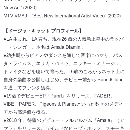
New Act“ (2020)
MTV VMAJ – “Best New International Artist Video” (2020)
【ドージャ・キャット プロフィール】
●LA ⽣まれ、LA 育ち、現在26 歳の⼈気急上昇中のラッパ
ー・シンガー。本名は Amala Dlamini。
●幼少期からピアノやダンスを通して⾳楽にハマり、バス
タ・ライムス、エリカ・バドゥ、ニッキー・ミナージュ、
ドレイクなどを聴いて育った。16歳のころからネット上に
⾃⾝の楽曲を公開しはじめ、デビュー前から SoundCloud
を通してファンを獲得。
●19歳でデビューEP『Purrr!』をリリース。FADER、
VIBE、PAPER、Pigeons & Planesといった数々のメディ
アから⾼評価を得る。
●2018 年、待望のデビュー・フルアルバム『Amala』（ア
マラ）をリリース。ワイルドなヒップ・ホップ、スモーキ