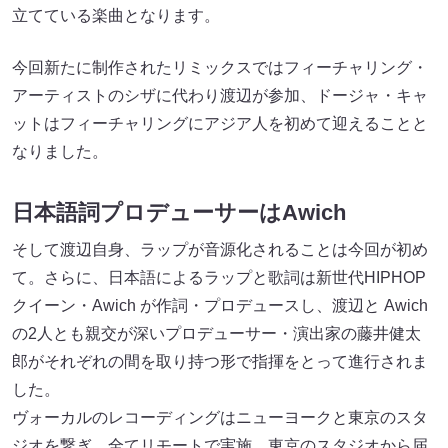
⽴てている楽曲となります。
今回新たに制作されたリミックスではフィーチャリング・
アーティストのシザに代わり渡辺が参加、ドージャ・キャ
ットはフィーチャリングにアジア⼈を初めて迎えることと
なりました。
⽇本語詞プロデューサーはAwich
そして渡辺⾃⾝、ラップが⾳源化されることは今回が初め
て。さらに、⽇本語によるラップと歌詞は新世代HIPHOP
クイーン・Awich が作詞・プロデュースし、渡辺と Awich
の2⼈とも親交が深いプロデューサー・演出家の藤井健太
郎がそれぞれの間を取り持つ形で指揮をとって進⾏されま
した。
ヴォーカルのレコーディングはニューヨークと東京のスタ
ジオを繋ぎ、全てリモートで実施。東京のスタジオから届