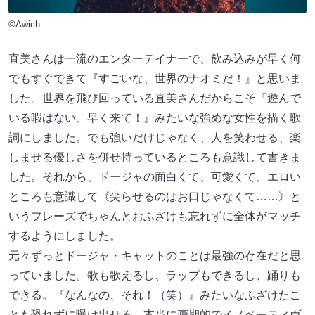
©Awich
直美さんは⼀流のエンターテイナーで、飲み込みが早く何
でもすぐできて『すごいな、世界のナオミだ！』と思いま
した。世界を⾶び回っている直美さんだからこそ『遊んで
いる暇はない、早く来て！』みたいな強めな⼥性を描く歌
詞にしました。でも強いだけじゃなく、⼈を笑わせる、楽
しませる優しさを併せ持っているところも意識して書きま
した。それから、ドージャの⾯⽩くて、可愛くて、エロい
ところも意識して《尖らせるのはお⼝じゃなくて……》と
いうフレーズでちゃんとおふざけも忘れずに全体がマッチ
するようにしました。
元々ずっとドージャ・キャットのことは最強の存在だと思
っていました。歌も歌えるし、ラップもできるし、踊りも
できる。『なんなの、それ！（笑）』みたいなふざけたこ
とも恐れずに曝け出せる、本当に画期的でイノベーティヴ