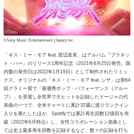
©Sony Music Entertainment (Japan) Inc.
「キス・ミー・モア feat. 渡辺直美」はアルバム『プラネッ
ト・ハー』のリリース1周年記念（2021年6⽉25⽇発売。国
内盤の発売⽇は2022年1⽉19⽇）として制作されたリミッ
クス。オリジナルの「キス・ミー・モア feat. シザ」は第64
回グラミー賞で「最優秀ポップ・パフォーマンス（グルー
プ）」を受賞し全世界で⼤ヒットを記録したドージャの代
表曲の⼀つで、全⽶チャートに累計32週に渡りランクイン
⼊りを果たしたほか、Spotifyでは累計再⽣回数12億回を突
破（2022年6⽉時点）し、⼥性コラボレーション楽曲とし
ては史上最多再⽣回数を記録するなど、数々の記録を打ち