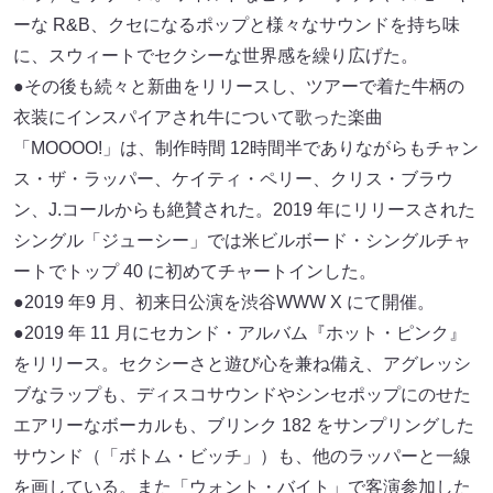
ーな R&B、クセになるポップと様々なサウンドを持ち味
に、スウィートでセクシーな世界感を繰り広げた。
●その後も続々と新曲をリリースし、ツアーで着た⽜柄の
⾐装にインスパイアされ⽜について歌った楽曲
「MOOOO!」は、制作時間 12時間半でありながらもチャン
ス・ザ・ラッパー、ケイティ・ペリー、クリス・ブラウ
ン、J.コールからも絶賛された。2019 年にリリースされた
シングル「ジューシー」では⽶ビルボード・シングルチャ
ートでトップ 40 に初めてチャートインした。
●2019 年9 ⽉、初来⽇公演を渋⾕WWW X にて開催。
●2019 年 11 ⽉にセカンド・アルバム『ホット・ピンク』
をリリース。セクシーさと遊び⼼を兼ね備え、アグレッシ
ブなラップも、ディスコサウンドやシンセポップにのせた
エアリーなボーカルも、ブリンク 182 をサンプリングした
サウンド（「ボトム・ビッチ」）も、他のラッパーと⼀線
を画している。また「ウォント・バイト」で客演参加した