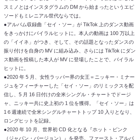
スミノとはインスタグラムの DM から始まったというエピ
ソードもミレニアル世代ならでは。
●アルバム収録曲「セイ・ソー」が TikTok 上のダンス動画
をきっかけにバイラルヒットに。本⼈の動画は 100 万以上
の「イイネ」がつき、そして、その話題となったダンスの
振り付けを⾃⾝の MV に組み込み、さらには TikTok にダン
ス動画を投稿した本⼈が MV に登場したことで、バイラル
ヒットに。
●2020 年 5 ⽉、⼥性ラッパー界の⼥王＝ニッキー・ミナー
ジュをフィーチャーした「セイ・ソー」のリミックスを配
信し、5 ⽉ 16 ⽇付けの全⽶シングル・チャートでドージ
ャ、ニッキー共に史上初の 1 位を獲得。「セイ・ソー」は
1６週連続で全⽶シングルチャートトップ 10 ⼊りとなり、
ロングヒットを記録。
●2020 年 10 ⽉、世界初 CD 化となる『ホット・ピンク
（ジャパン・バージョン）』を発売。ファースト・アルバ