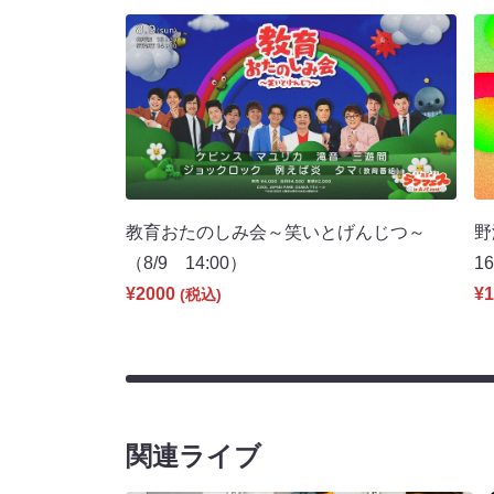
教育おたのしみ会～笑いとげんじつ～
野
（8/9 14:00）
1
¥2000
¥1
(税込)
関連ライブ