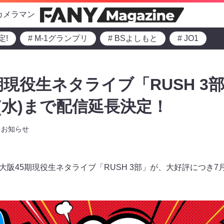
カメラマン
定!
# M-1グランプリ
# BSよしもと
# JO1
5期現役生ネタライブ「RUSH 3
日(水)まで配信延長決定！
お知らせ
C大阪45期現役生ネタライブ「RUSH 3部」が、大好評につき7