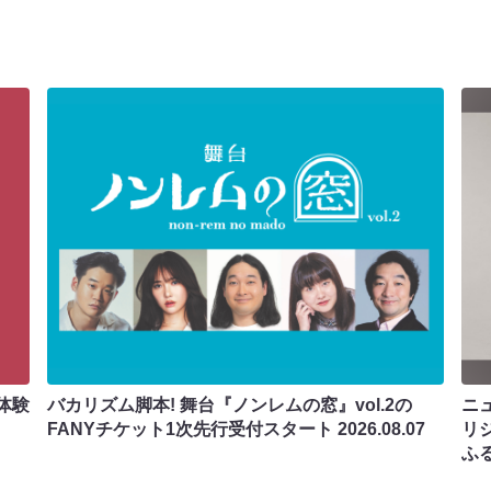
体験
バカリズム脚本! 舞台『ノンレムの窓』vol.2の
ニ
FANYチケット1次先行受付スタート
2026.08.07
リ
ふ