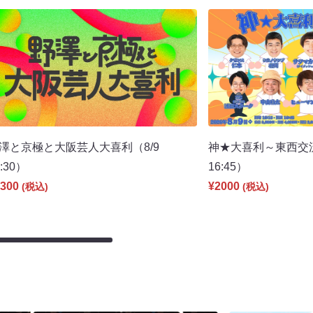
澤と京極と大阪芸人大喜利（8/9
神★大喜利～東西交
6:30）
16:45）
300
¥2000
(税込)
(税込)