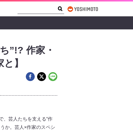
Search Form
Search
”!? 作家・
家と】
ンで、芸人たちを支える“作
うか。芸人×作家のスペシ