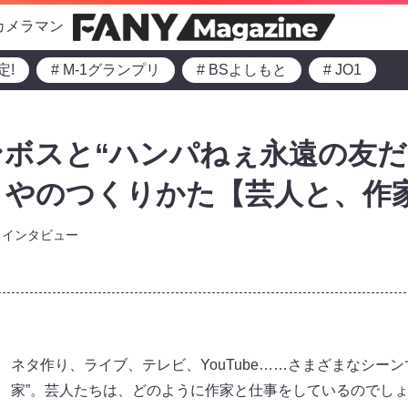
カメラマン
定!
# M-1グランプリ
# BSよしもと
# JO1
ボスと“ハンパねぇ永遠の友だち
りやのつくりかた【芸人と、作
インタビュー
ネタ作り、ライブ、テレビ、YouTube……さまざまなシー
家”。芸人たちは、どのように作家と仕事をしているのでしょ