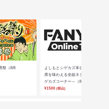
席祭（8/8
よしもとシゲカズ本公演～本気の寄
席を味わえる全組ネタと大阪名物シ
ゲカズコーナー～（8/8 13:30）
¥1500
(税込)