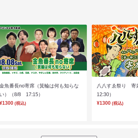
金魚番長no寄席（箕輪は何も知らな
八八すゑ祭り 寄
い）（8/8 17:15）
12:30）
¥1300
¥1300
(税込)
(税込)