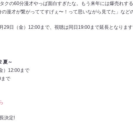
「ダイタクの60分漫才やっぱ面白すぎたな。もう来年には爆売れ
分分の漫才が繋がっててすげぇ〜！って思いながら見てた」など
7月29日（金）12:00まで、視聴は同日19:00まで延長となり
2 夏～
）12:00まで
0まで
ら
長決定!