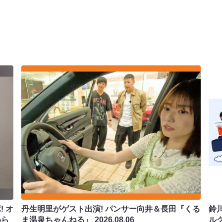
 オ
丹生明里がゲスト出演! パンサー向井＆長田『くる
鈴
わら
ま温泉ちゃんねる』
2026.08.06
ル