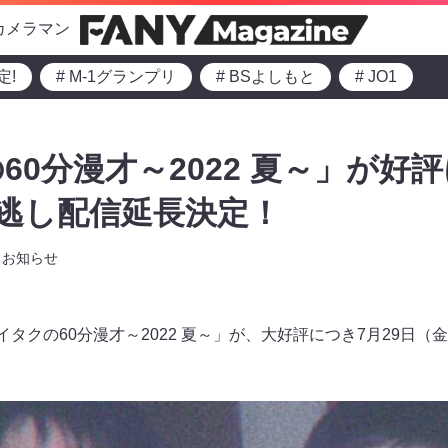
カメラマン
定!
# M-1グランプリ
# BSよしもと
# JO1
0分漫才～2022 夏～」が好評
見逃し配信延長決定！
お知らせ
イタクの60分漫才～2022 夏～」が、大好評につき7月29日