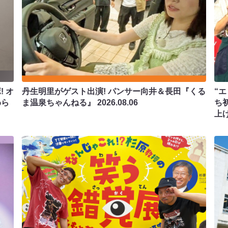
 オ
丹生明里がゲスト出演! パンサー向井＆長田『くる
“エ
わら
ま温泉ちゃんねる』
2026.08.06
ち
上