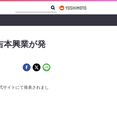
Search Form
Search
吉本興業が発
式サイトにて発表されまし