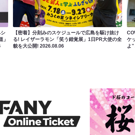
ペシ
【密着】分刻みのスケジュールで広島を駆け抜け
C
道」
る! レイザーラモン「笑う錯覚展」1日PR大使の全
ケ
6
貌を大公開!
2026.08.06
よ