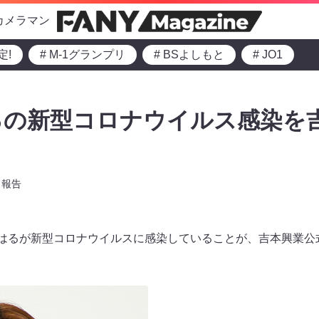
カメラマン
定!
# M-1グランプリ
# BSよしもと
# JO1
るの新型コロナウイルス感染を
報告
・はるが新型コロナウイルスに感染していることが、吉本興業公