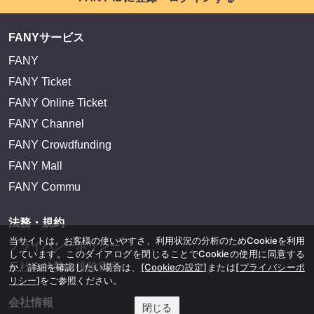
FANYサービス
FANY
FANY Ticket
FANY Online Ticket
FANY Channel
FANY Crowdfunding
FANY Mall
FANY Commu
法務・規約
当サイトは、お客様の使いやすさ、利用状況の分析のためCookieを利用
プライバシーポリシー
しています。このダイアログを閉じることでCookieの使用に同意する
反社会的勢力排除宣言
か、詳細を確認したい場合は、
[Cookieの設定]
または
[プライバシーポ
リシー]
をご参照ください。
会社情報
閉じる