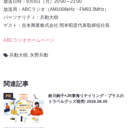
放送日時：8月8日（月）20:00～21:00
放送局：ABCラジオ（AM1008kHz・FM93.3MHz）
パーソナリティ：兵動大樹
ゲスト：吉本興業株式会社 岡本昭彦代表取締役社長
ABCラジオホームページ
兵動大樹
,
⽮野兵動
関連記事
鈴川絢子×JR東海リテイリング・プラスの
PR
トラベルグッズ発売!
2026.08.05