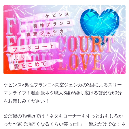
ケビンス×男性ブランコ×真空ジェシカの3組によるスリー
マンライブ！独創派ネタ職人3組が繰り広げる贅沢な60分
をお楽しみください！
公演後のTwitterでは「ネタもコーナーもずっとおもしろか
った〜家で頭痛くなるくらい笑った!!」「遊ぶだけでなくネ