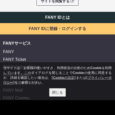
サイトを閲覧する
FANY IDとは
FANY IDに登録・ログインする
FANYサービス
FANY
FANY Ticket
FANY Online Ticket
当サイトは、お客様の使いやすさ、利用状況の分析のためCookieを利用
しています。このダイアログを閉じることでCookieの使用に同意する
FANY Channel
か、詳細を確認したい場合は、
[Cookieの設定]
または
[プライバシーポ
FANY Crowdfunding
リシー]
をご参照ください。
FANY Mall
閉じる
FANY Commu
法務・規約