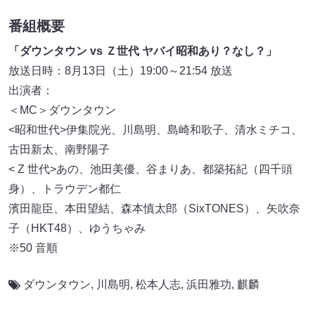
番組概要
「ダウンタウン vs Ｚ世代 ヤバイ昭和あり？なし？」
放送日時：8月13日（土）19:00～21:54 放送
出演者：
＜MC＞ダウンタウン
<昭和世代>伊集院光、川島明、島崎和歌子、清水ミチコ、
古田新太、南野陽子
< Z 世代>あの、池田美優、谷まりあ、都築拓紀（四千頭
身）、トラウデン都仁
濱田龍臣、本田望結、森本慎太郎（SixTONES）、矢吹奈
子（HKT48）、ゆうちゃみ
※50 音順
ダウンタウン
,
川島明
,
松本人志
,
浜田雅功
,
麒麟