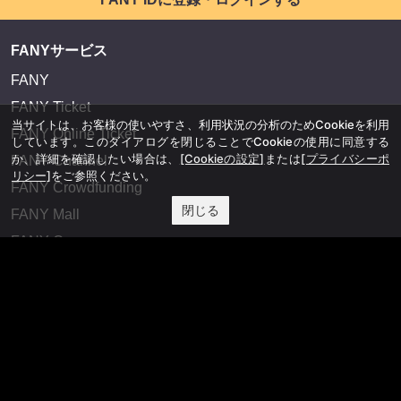
FANYサービス
FANY
FANY Ticket
当サイトは、お客様の使いやすさ、利用状況の分析のためCookieを利用
FANY Online Ticket
しています。このダイアログを閉じることでCookieの使用に同意する
か、詳細を確認したい場合は、
[Cookieの設定]
または
[プライバシーポ
FANY Channel
リシー]
をご参照ください。
FANY Crowdfunding
閉じる
FANY Mall
FANY Commu
法務・規約
プライバシーポリシー
反社会的勢力排除宣言
会社情報