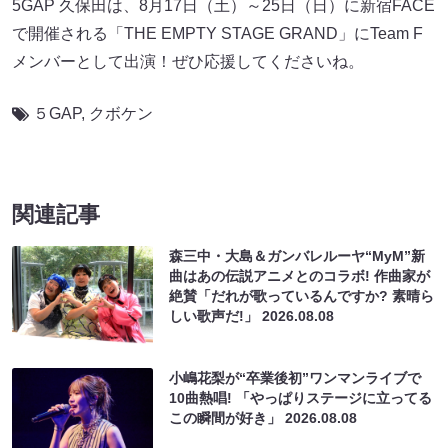
5GAP 久保田は、8月17日（土）～25日（日）に新宿FACE
で開催される「THE EMPTY STAGE GRAND」にTeam F
メンバーとして出演！ぜひ応援してくださいね。
５GAP
,
クボケン
関連記事
森三中・大島＆ガンバレルーヤ“MyM”新
曲はあの伝説アニメとのコラボ! 作曲家が
絶賛「だれが歌っているんですか? 素晴ら
しい歌声だ!」
2026.08.08
小嶋花梨が“卒業後初”ワンマンライブで
10曲熱唱! 「やっぱりステージに立ってる
この瞬間が好き」
2026.08.08