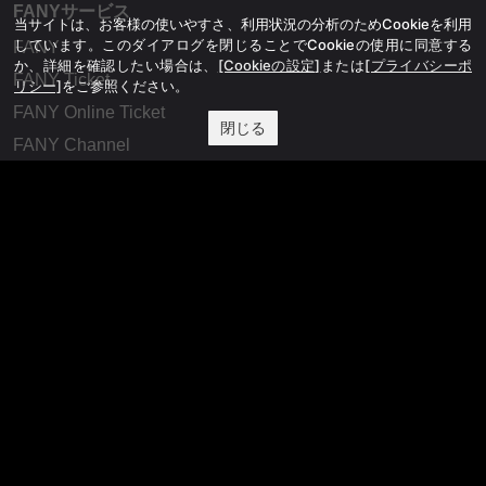
FANYサービス
当サイトは、お客様の使いやすさ、利用状況の分析のためCookieを利用
しています。このダイアログを閉じることでCookieの使用に同意する
FANY
か、詳細を確認したい場合は、
[Cookieの設定]
または
[プライバシーポ
FANY Ticket
リシー]
をご参照ください。
FANY Online Ticket
閉じる
FANY Channel
FANY Crowdfunding
FANY Mall
FANY Commu
法務・規約
プライバシーポリシー
反社会的勢力排除宣言
会社情報
吉本興業株式会社