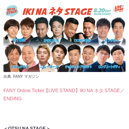
出典:
FANY マガジン
FANY Online Ticket【LIVE STAND】IKI NA ネタ STAGE／
ENDING
＜OTSU NA STAGE＞