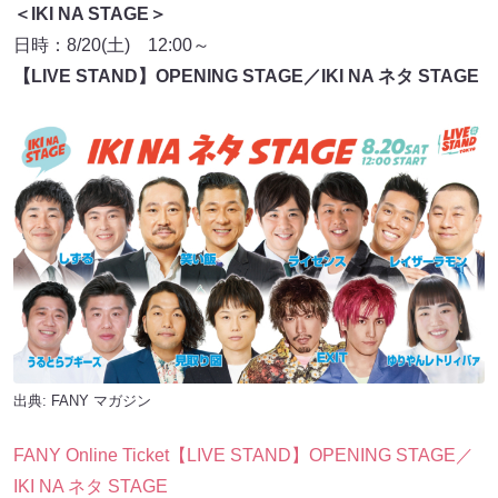
＜IKI NA STAGE＞
日時：8/20(土) 12:00～
【LIVE STAND】OPENING STAGE／IKI NA ネタ STAGE
出典:
FANY マガジン
FANY Online Ticket【LIVE STAND】OPENING STAGE／
IKI NA ネタ STAGE