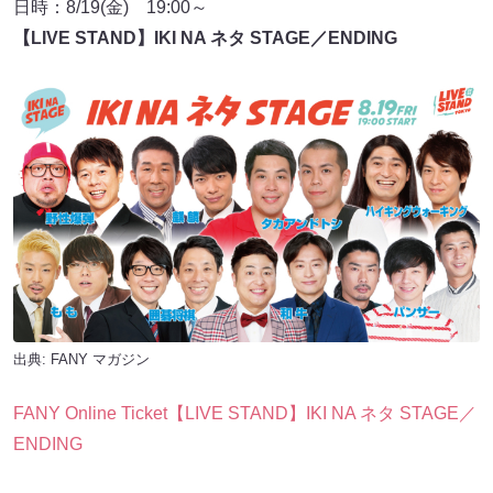
日時：8/19(金) 19:00～
【LIVE STAND】IKI NA ネタ STAGE／ENDING
出典:
FANY マガジン
FANY Online Ticket【LIVE STAND】IKI NA ネタ STAGE／
ENDING