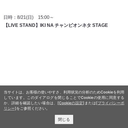
日時：8/21(日) 15:00～
【LIVE STAND】IKI NA チャンピオンネタ STAGE
当サイトは、お客様の使いやすさ、利用状況の分析のためCookieを利用
しています。このダイアログを閉じることでCookieの使用に同意する
か、詳細を確認したい場合は、
[Cookieの設定]
または
[プライバシーポ
リシー]
をご参照ください。
出典:
FANY マガジン
閉じる
FANY Online Ticket【LIVE STAND】IKI NA チャンピオン