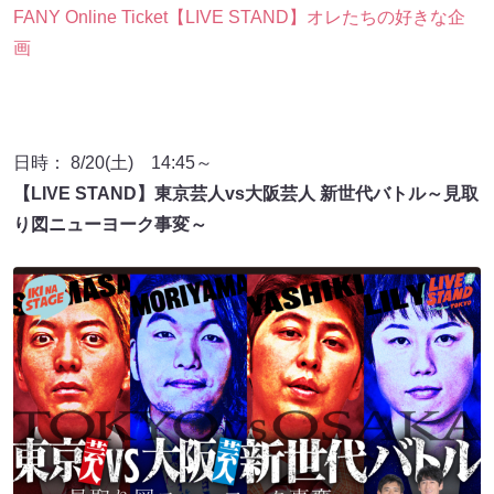
FANY Online Ticket【LIVE STAND】オレたちの好きな企
画
日時： 8/20(土) 14:45～
【LIVE STAND】東京芸人vs大阪芸人 新世代バトル～見取
り図ニューヨーク事変～