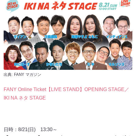
出典:
FANY マガジン
FANY Online Ticket【LIVE STAND】OPENING STAGE／
IKI NA ネタ STAGE
日時：8/21(日) 13:30～