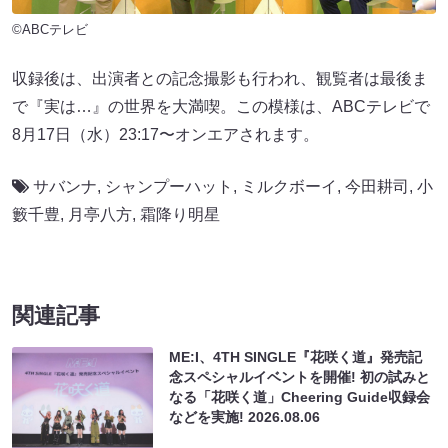
©ABCテレビ
収録後は、出演者との記念撮影も行われ、観覧者は最後ま
で『実は…』の世界を大満喫。この模様は、ABCテレビで
8月17日（水）23:17〜オンエアされます。
サバンナ
,
シャンプーハット
,
ミルクボーイ
,
今田耕司
,
小
籔千豊
,
月亭八方
,
霜降り明星
関連記事
ME:I、4TH SINGLE『花咲く道』発売記
念スペシャルイベントを開催! 初の試みと
なる「花咲く道」Cheering Guide収録会
などを実施!
2026.08.06