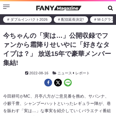
Menu
# ダブルインパクト2026
# 配信延長決定!
# M-1グラ
今ちゃんの「実は…」公開収録でフ
ァンから霜降りせいやに「好きなタ
イプは？」 放送15年で豪華メンバー
集結!
2022-08-16
ニュース
レポート
今田耕司がMC、月亭八方がご意見番を務め、サバンナ、
小籔千豊、シャンプーハットといったレギュラー陣が、巷
を賑わす「実は…」な事実を紹介していくバラエティ番組