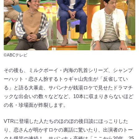
©ABCテレビ
その後も、ミルクボーイ・内海の乳首シリーズ、シャンプ
ーハット・恋さん扮するトゥギャ山先生が「反省してい
る」と語る大暴走、サバンナが銭湯ロケで見せたドラマチ
ックな出会いの数々などなど、10本に収まりきらないほど
の名・珍場面が炸裂します。
VTRに登場した人たちのほのぼの後日談にほっこりした
り、恋さんが明かすロケの裏話に驚いたり、出演者のトー
クも爆笑の連続！ サバンナ・高橋は「ここから20年、25