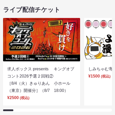
ライブ配信チケット
求人ボックス presents キングオブ
しみちゃむ寄席（
コント2026予選２回戦②
¥1500
(税込)
［8/4（火）きゅりあん 小ホール
（東京）開催分］（8/7 18:00）
¥2500
(税込)