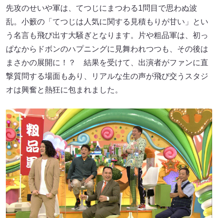
先攻のせいや軍は、てつじにまつわる1問目で思わぬ波
乱。小籔の「てつじは人気に関する見積もりが甘い」とい
う名言も飛び出す大騒ぎとなります。片や粗品軍は、初っ
ぱなからドボンのハプニングに見舞われつつも、その後は
まさかの展開に！？ 結果を受けて、出演者がファンに直
撃質問する場面もあり、リアルな生の声が飛び交うスタジ
オは興奮と熱狂に包まれました。