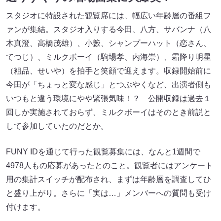
スタジオに特設された観覧席には、幅広い年齢層の番組フ
ァンが集結。スタジオ入りする今田、八方、サバンナ（八
木真澄、高橋茂雄）、小籔、シャンプーハット（恋さん、
てつじ）、ミルクボーイ（駒場孝、内海崇）、霜降り明星
（粗品、せいや）を拍手と笑顔で迎えます。収録開始前に
今田が「ちょっと変な感じ」とつぶやくなど、出演者側も
いつもと違う環境にやや緊張気味！？ 公開収録は過去１
回しか実施されておらず、ミルクボーイはそのとき前説と
して参加していたのだとか。
FUNY IDを通じて行った観覧募集には、なんと1週間で
4978人もの応募があったとのこと。観覧者にはアンケート
用の集計スイッチが配布され、まずは年齢層を調査してひ
と盛り上がり。さらに「実は…」メンバーへの質問も受け
付けます。