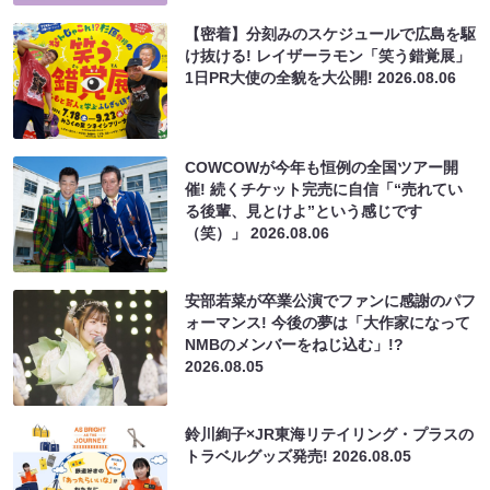
【密着】分刻みのスケジュールで広島を駆
け抜ける! レイザーラモン「笑う錯覚展」
1日PR大使の全貌を大公開!
2026.08.06
COWCOWが今年も恒例の全国ツアー開
催! 続くチケット完売に自信「“売れてい
る後輩、見とけよ”という感じです
（笑）」
2026.08.06
安部若菜が卒業公演でファンに感謝のパフ
ォーマンス! 今後の夢は「大作家になって
NMBのメンバーをねじ込む」!?
2026.08.05
鈴川絢子×JR東海リテイリング・プラスの
トラベルグッズ発売!
2026.08.05