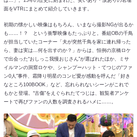
は…」。15年の歴史に刻まれた、笑いあり・涙ありの名場
面をVTRにまとめて紹介していきます。
初期の懐かしい映像はもちろん、いまなら撮影NGが出るか
も……！？ という衝撃映像もたっぷりと。番組OBの千鳥
が担当していたコーナー「夫が突然千鳥を家に連れ帰った
ら、妻は実は…何を出すのか？」からは、恒例の京橋ロケ
で出会った“おしっこ我慢おじさん”が選ばれたほか、ミサ
イルマンの洞窟ロケや、シャンプーハット・てつじの“ファ
ン0人”事件、霜降り明星のコンビ愛が感動を呼んだ「好き
なところ100BOOK」など、忘れられないシーンがこれで
もかと登場。“古傷”をえぐられたてつじは、観覧者アンケ
ートで再びファンの人数を調査されるハメに……。