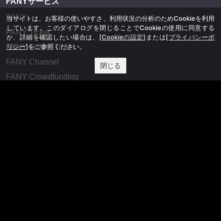
FANYサービス
FANY
当サイトは、お客様の使いやすさ、利用状況の分析のためCookieを利用
しています。このダイアログを閉じることでCookieの使用に同意する
FANY Ticket
か、詳細を確認したい場合は、
[Cookieの設定]
または
[プライバシーポ
リシー]
をご参照ください。
FANY Online Ticket
FANY Channel
閉じる
FANY Crowdfunding
FANY Mall
FANY Commu
法務・規約
プライバシーポリシー
反社会的勢力排除宣言
会社情報
吉本興業株式会社
お問い合わせ