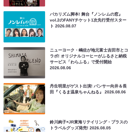
バカリズム脚本! 舞台『ノンレムの窓』
vol.2のFANYチケット1次先行受付スター
ト
2026.08.07
ニューヨーク・嶋佐が地元富士吉田市とコ
ラボ! オリジナルコーヒーがふるさと納税
サービス「わらふる」で受付開始
2026.08.06
丹生明里がゲスト出演! パンサー向井＆長
田『くるま温泉ちゃんねる』
2026.08.06
鈴川絢子×JR東海リテイリング・プラスの
トラベルグッズ発売!
2026.08.05