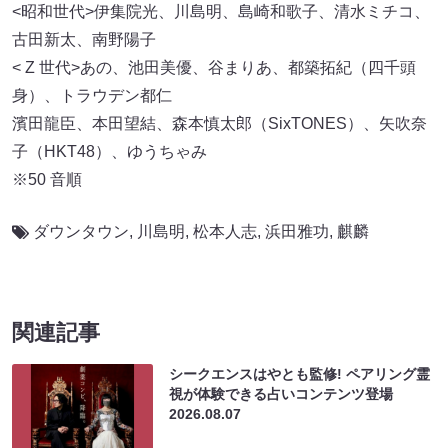
<昭和世代>伊集院光、川島明、島崎和歌子、清水ミチコ、
古田新太、南野陽子
< Z 世代>あの、池田美優、谷まりあ、都築拓紀（四千頭
身）、トラウデン都仁
濱田龍臣、本田望結、森本慎太郎（SixTONES）、矢吹奈
子（HKT48）、ゆうちゃみ
※50 音順
ダウンタウン
,
川島明
,
松本人志
,
浜田雅功
,
麒麟
関連記事
シークエンスはやとも監修! ペアリング霊
視が体験できる占いコンテンツ登場
2026.08.07