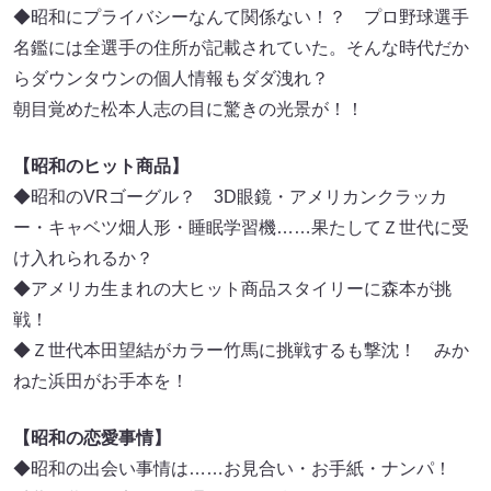
◆昭和にプライバシーなんて関係ない！？ プロ野球選手
名鑑には全選手の住所が記載されていた。そんな時代だか
らダウンタウンの個人情報もダダ洩れ？
朝目覚めた松本人志の目に驚きの光景が！！
【昭和のヒット商品】
◆昭和のVRゴーグル？ 3D眼鏡・アメリカンクラッカ
ー・キャベツ畑人形・睡眠学習機……果たしてＺ世代に受
け入れられるか？
◆アメリカ生まれの大ヒット商品スタイリーに森本が挑
戦！
◆Ｚ世代本田望結がカラー竹馬に挑戦するも撃沈！ みか
ねた浜田がお手本を！
【昭和の恋愛事情】
◆昭和の出会い事情は……お見合い・お手紙・ナンパ！