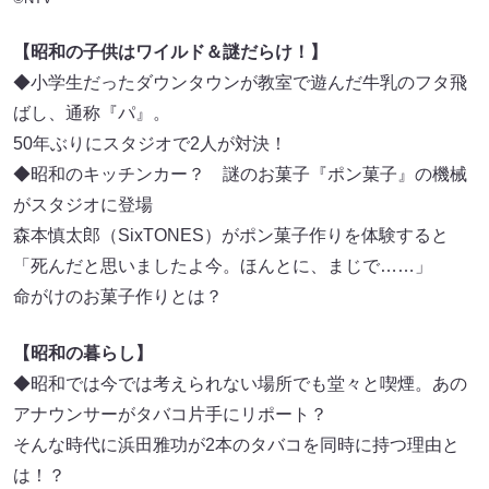
【昭和の子供はワイルド＆謎だらけ！】
◆小学生だったダウンタウンが教室で遊んだ牛乳のフタ飛
ばし、通称『パ』。
50年ぶりにスタジオで2人が対決！
◆昭和のキッチンカー？ 謎のお菓子『ポン菓子』の機械
がスタジオに登場
森本慎太郎（SixTONES）がポン菓子作りを体験すると
「死んだと思いましたよ今。ほんとに、まじで……」
命がけのお菓子作りとは？
【昭和の暮らし】
◆昭和では今では考えられない場所でも堂々と喫煙。あの
アナウンサーがタバコ片手にリポート？
そんな時代に浜田雅功が2本のタバコを同時に持つ理由と
は！？