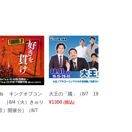
ents キングオブコン
大王の「國」（8/7 19:15）
 ［8/4（火）きゅり
¥1300
(税込)
京）開催分］（8/7