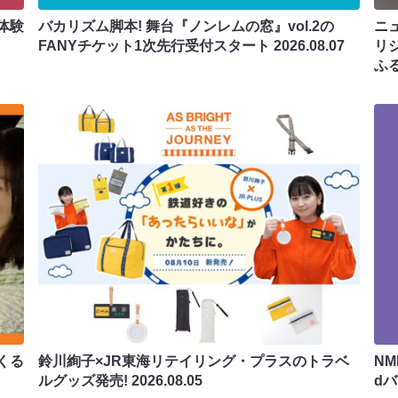
体験
バカリズム脚本! 舞台『ノンレムの窓』vol.2の
ニ
FANYチケット1次先行受付スタート
2026.08.07
リ
ふ
くる
鈴川絢子×JR東海リテイリング・プラスのトラベ
N
ルグッズ発売!
2026.08.05
d