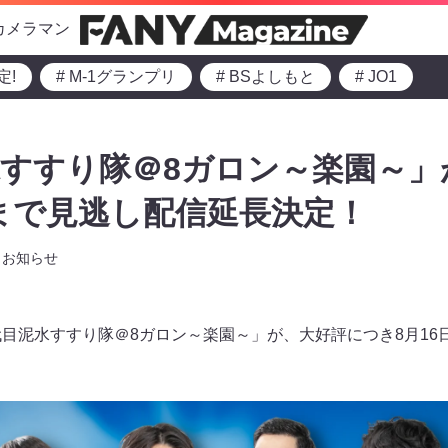
カメラマン
定!
# M-1グランプリ
# BSよしもと
# JO1
すすり隊＠8ガロン～楽園～」
火)まで見逃し配信延長決定！
お知らせ
代目泥水すすり隊＠8ガロン～楽園～」が、大好評につき8月16