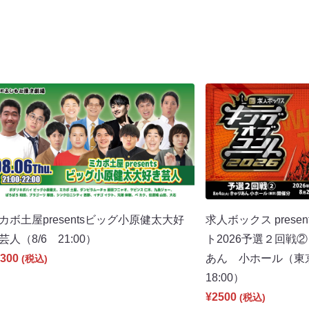
カボ土屋presentsビッグ小原健太大好
求人ボックス pres
芸人（8/6 21:00）
ト2026予選２回戦②
300
あん 小ホール（東
(税込)
18:00）
¥2500
(税込)