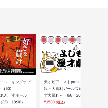
sents キングオブ
天才ピアニストpresentsすっぴん眼
選２回戦③
鏡～大喜利ガールズ避暑地を目指さ
りあん 小ホール
ず大暴れ～（8/8 20:45）
/8 18:00）
¥1500
(税込)