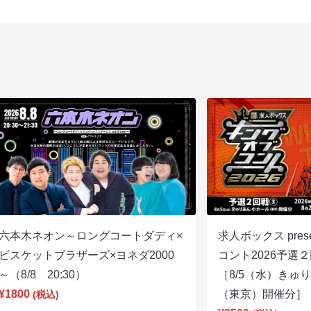
六本木ネオン～ロングコートダディ×
求人ボックス pre
ビスケットブラザーズ×ヨネダ2000
コント2026予
～（8/8 20:30）
［8/5（水）きゅ
¥1800
（東京）開催分］（8
(税込)