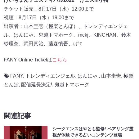
けいちょんフェスティバル2022 けェスin小樽
チケット販売：8月17日（水）12:00まで
視聴：8月17日（水）19:00まで
出演者：山本圭壱（極楽とんぼ）、トレンディエンジェ
ル、はんにゃ、鬼越トマホーク、mckj、KINCHAN、鈴木
紗理奈、武田真治、藤森慎吾、け’z
FANY Online Ticketは
こちら
FANY
,
トレンディエンジェル
,
はんにゃ.
,
山本圭壱
,
極楽
とんぼ
,
配信延長決定!
,
鬼越トマホーク
関連記事
シークエンスはやとも監修! ペアリング霊
視が体験できる占いコンテンツ登場