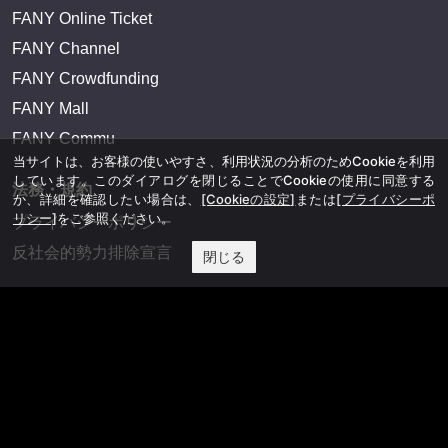
FANY Online Ticket
FANY Channel
FANY Crowdfunding
FANY Mall
FANY Commu
当サイトは、お客様の使いやすさ、利用状況の分析のためCookieを利用
しています。このダイアログを閉じることでCookieの使用に同意する
法務・規約
か、詳細を確認したい場合は、
[Cookieの設定]
または
[プライバシーポ
リシー]
をご参照ください。
プライバシーポリシー
反社会的勢力排除宣言
閉じる
会社情報
吉本興業株式会社
お問い合わせ
その他