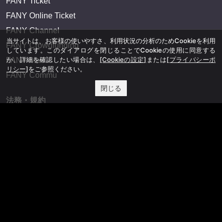
FANY Ticket
FANY Online Ticket
FANY Channel
当サイトは、お客様の使いやすさ、利用状況の分析のためCookieを利用
FANY Crowdfunding
しています。このダイアログを閉じることでCookieの使用に同意する
か、詳細を確認したい場合は、
[Cookieの設定]
または
[プライバシーポ
FANY Mall
リシー]
をご参照ください。
FANY Commu
閉じる
法務・規約
プライバシーポリシー
反社会的勢力排除宣言
会社情報
吉本興業株式会社
お問い合わせ
その他