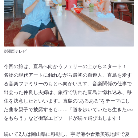
©関西テレビ
今回の旅は、直島へ向かうフェリーの上からスタート！
名物の現代アートに触れながら最初の自遊人、直島を愛す
る音楽ファミリーのもとへ向かいます。音楽関係の仕事で
出会った仲良し夫婦は、旅行で訪れた直島に惚れ込み、移
住を決意したといいます。直島の“あるある”をテーマにし
た曲を親子で披露するも……「道を歩いていたら生きた○○
をもらう」など衝撃エピソードが続々飛び出します！
続いて2人は岡山県に移動し、宇野港や倉敷美観地区で夏