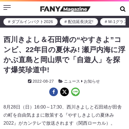
Menu
# ダブルインパクト2026
# 配信延長決定!
# M-1グラ
西川きよし＆石田靖の“やすきよ”コ
ンビ、22年目の夏休み! 瀬戸内海に浮
かぶ直島と岡山県で「自遊人」を探
す爆笑珍道中!
2022-08-27
ニュース
お知らせ
8月28日（日）16:00～17:30、西川きよしと石田靖が田舎
の町を自由気ままに散策する『やすしきよしの夏休み
2022』がカンテレで放送されます（関西ローカル）。