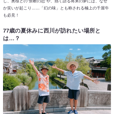
し、奥様との“禁断の恋”や、熱く語る将来の夢には、なぜ
か笑いが起こり……「幻の味」とも称される極上の千屋牛
も必見！
77歳の夏休みに西川が訪れたい場所と
は…？