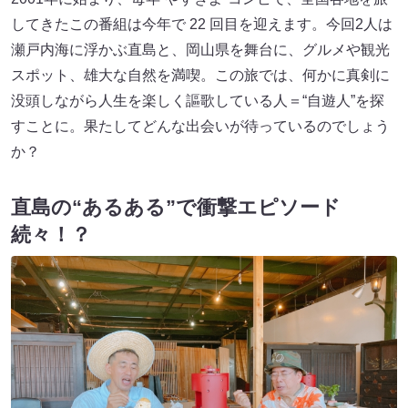
してきたこの番組は今年で 22 回目を迎えます。今回2人は
瀬戸内海に浮かぶ直島と、岡山県を舞台に、グルメや観光
スポット、雄大な自然を満喫。この旅では、何かに真剣に
没頭しながら人生を楽しく謳歌している人＝“自遊人”を探
すことに。果たしてどんな出会いが待っているのでしょう
か？
直島の“あるある”で衝撃エピソード
続々！？