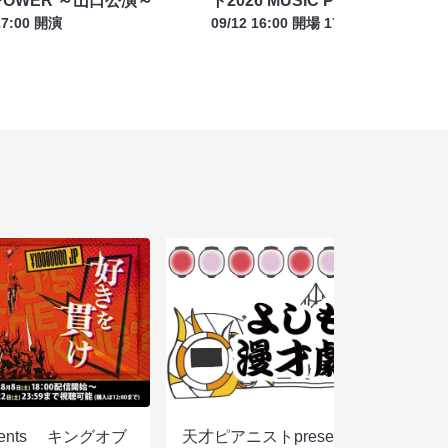
C POWER ～山口公演～
ト2026 MUSIC POWER ～愛
17:00 開演
09/12 16:00 開場 17:00 開演
sents キングオブ
天才ピアニストpresentsすっぴん眼