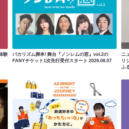
体験
バカリズム脚本! 舞台『ノンレムの窓』vol.2の
ニ
FANYチケット1次先行受付スタート
2026.08.07
リ
ふ