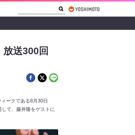
Search Form
Search
放送300回
ィークである8月30日
題して、藤井隆をゲストに