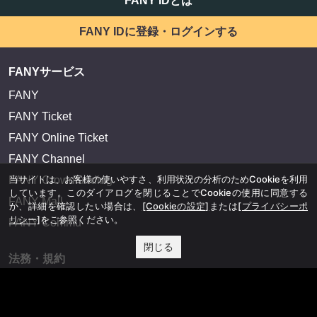
FANY IDとは
FANY IDに登録・ログインする
FANYサービス
FANY
FANY Ticket
FANY Online Ticket
FANY Channel
当サイトは、お客様の使いやすさ、利用状況の分析のためCookieを利用
FANY Crowdfunding
しています。このダイアログを閉じることでCookieの使用に同意する
FANY Mall
か、詳細を確認したい場合は、
[Cookieの設定]
または
[プライバシーポ
リシー]
をご参照ください。
FANY Commu
閉じる
法務・規約
プライバシーポリシー
反社会的勢力排除宣言