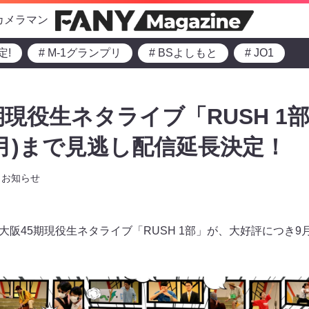
カメラマン
定!
# M-1グランプリ
# BSよしもと
# JO1
5期現役生ネタライブ「RUSH 1
(月)まで見逃し配信延長決定！
お知らせ
C大阪45期現役生ネタライブ「RUSH 1部」が、大好評につき