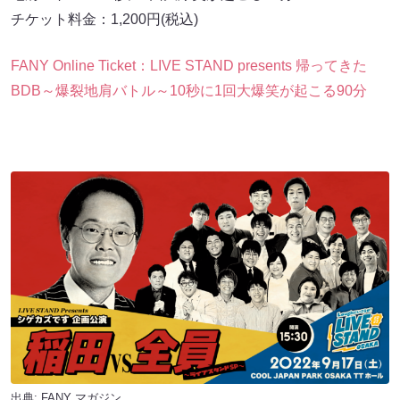
チケット料金：1,200円(税込)
FANY Online Ticket：LIVE STAND presents 帰ってきた
BDB～爆裂地肩バトル～10秒に1回大爆笑が起こる90分
出典:
FANY マガジン