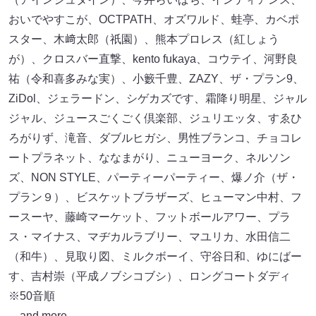
9月17日（土） ※各公演ごと※
9月18日（日） ※各公演ごと※
【9月17日（土）「LIVE STAND 22-23 OSAKA」出演者】
※会場ごとに出演者が異なります。
アイロンヘッド、アインシュタイン、アキナ、稲田直樹
（アインシュタイン）、今井らいぱち、インディアンス、
おいでやすこが、OCTPATH、オズワルド、蛙亭、カベポ
スター、木﨑太郎（祇園）、熊本プロレス（紅しょう
が）、クロスバー直撃、kento fukaya、コウテイ、河野良
祐（令和喜多みな実）、小籔千豊、ZAZY、ザ・プラン9、
ZiDol、ジェラードン、シゲカズです、霜降り明星、ジャル
ジャル、ジュースごくごく倶楽部、ジュリエッタ、すゑひ
ろがりず、滝音、ダブルヒガシ、男性ブランコ、チョコレ
ートプラネット、ななまがり、ニューヨーク、ネルソン
ズ、NON STYLE、パーティーパーティー、爆ノ介（ザ・