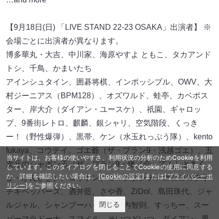
プラン９）、ビスケットブラザーズ、ヒューマン中村、フ
ースーヤ、藤崎マーケット、フットボールアワー、プラ
ス・マイナス、マヂカルラブリー、マユリカ、水田信二
（和牛）、見取り図、ミルクボーイ、守谷日和、ゆにばー
す、吉村崇（平成ノブシコブシ）、ロングコートダディ
※50音順
…and more
【9月18日(日) 「LIVE STAND 22-23 OSAKA」出演者】 ※
会場ごとに出演者が異なります。
博多華丸・大吉、中川家、海原やすよ ともこ、タカアンド
トシ、千鳥、かまいたち
当サイトは、お客様の使いやすさ、利用状況の分析のためCookieを利用
しています。このダイアログを閉じることでCookieの使用に同意する
アインシュタイン、囲碁将棋、インポッシブル、OWV、大
か、詳細を確認したい場合は、
[Cookieの設定]
または
[プライバシーポ
村ジーニアス（BPM128）、オズワルド、蛙亭、カベポス
リシー]
をご参照ください。
ター、岸大介（ダイアン・ユースケ）、祇園、ギャロッ
閉じる
プ、9番街レトロ、麒麟、銀シャリ、空気階段、くっき