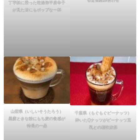
る定番組み合わせ
丁字麩に乗った乾燥弥平唐辛子
が見た目にもポップな一杯
山梨県（いしいそうたろう）
千葉県（もぐもぐピーナッツ）
黒蜜ときな粉にもち麦の食感が
砕いたQナッツがピーナッツ豆
特長の一品
乳との相性抜群