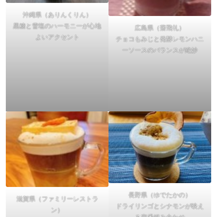
沖縄県（ありんくりん）
黒糖と雪塩のハーモニーが心地
広島県（藩飛礼）
よいアクセント
チョコもみじと発酵レモンハニ
ーソースのバランスが絶妙
長野県（ゆでたかの）
滋賀県（ファミリーレストラ
ドライリンゴとシナモンが映え
ン）