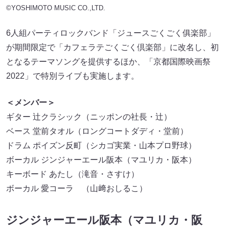
©YOSHIMOTO MUSIC CO.,LTD.
6人組パーティロックバンド「ジュースごくごく俱楽部」
が期間限定で「カフェラテごくごく倶楽部」に改名し、初
となるテーマソングを提供するほか、「京都国際映画祭
2022」で特別ライブも実施します。
＜メンバー＞
ギター 辻クラシック（ニッポンの社長・辻）
ベース 堂前タオル（ロングコートダディ・堂前）
ドラム ポイズン反町（シカゴ実業・山本プロ野球）
ボーカル ジンジャーエール阪本（マユリカ・阪本）
キーボード あたし（滝音・さすけ）
ボーカル 愛コーラ （山﨑おしるこ）
ジンジャーエール阪本（マユリカ・阪