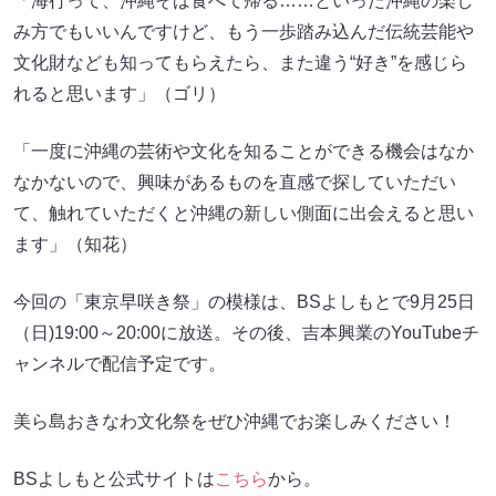
「海行って、沖縄そば食べて帰る……といった沖縄の楽し
み方でもいいんですけど、もう一歩踏み込んだ伝統芸能や
文化財なども知ってもらえたら、また違う“好き”を感じら
れると思います」（ゴリ）
「一度に沖縄の芸術や文化を知ることができる機会はなか
なかないので、興味があるものを直感で探していただい
て、触れていただくと沖縄の新しい側面に出会えると思い
ます」（知花）
今回の「東京早咲き祭」の模様は、BSよしもとで9月25日
（日)19:00～20:00に放送。その後、吉本興業のYouTubeチ
ャンネルで配信予定です。
美ら島おきなわ文化祭をぜひ沖縄でお楽しみください！
BSよしもと公式サイトは
こちら
から。