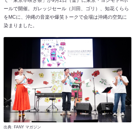
て「東京早咲き祭」が9月2日（金）に東京・ヨシモト∞ホ
ールで開催。ガレッジセール（川田、ゴリ）、知花くらら
をMCに、沖縄の音楽や爆笑トークで会場は沖縄の空気に
染まりました。
出典:
FANY マガジン