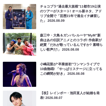
チョコプラ“過去最大規模”11都市19公演
のツアーがスタート! オール新ネタ、アド
リブ全開で「芸歴21年で過去イチ練習し
た」
2026.08.09
森三中・大島＆ガンバレルーヤ“MyM”新
曲はあの伝説アニメとのコラボ! 作曲家が
絶賛「だれが歌っているんですか? 素晴ら
しい歌声だ!」
2026.08.08
小嶋花梨が“卒業後初”ワンマンライブで
10曲熱唱! 「やっぱりステージに立ってる
この瞬間が好き」
2026.08.08
【祝】レインボー・池田直人が結婚を発
表!
2026.08.07