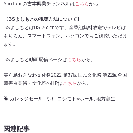
YouTubeの吉本興業チャンネルは
こちら
から。
【BSよしもとの視聴方法について】
BSよしもとはBS 265chです。全番組無料放送でテレビは
もちろん、スマートフォン、パソコンでもご視聴いただけ
ます。
BSよしもと動画配信ページは
こちら
から。
美ら島おきなわ文化祭2022 第37回国民文化祭 第22回全国
障害者芸術・文化祭のHPは
こちら
から。
ガレッジセール
,
ミキ
,
ヨシモト∞ホール
,
地方創生
関連記事