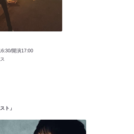
30/開演17:00
ス
スト」