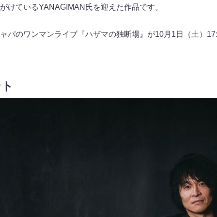
けているYANAGIMAN氏を迎えた作品です。
ャパのワンマンライブ『ハザマの独断場』が10月1日（土）17:
ント