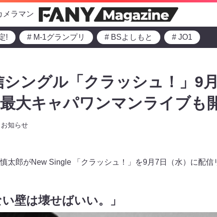
カメラマン
定!
# M-1グランプリ
# BSよしもと
# JO1
シングル「クラッシュ！」9月7日R
最大キャパワンマンライブも開
お知らせ
太郎がNew Single 「クラッシュ！」を9月7日（水）に配
ない壁は壊せばいい。」