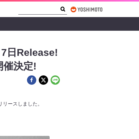
Search Form
Search
elease!
催決定!
信リリースしました。