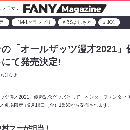
カメラマン
定!
# M-1グランプリ
# BSよしもと
# JO1
の「オールザッツ漫才2021」
にて発売決定!
お知らせ
ッツ漫才2021」優勝記念グッズとして「ヘンダーフォンタブ
劇場限定で9月16日（金）16:30から発売されます。
中村フーが担当！