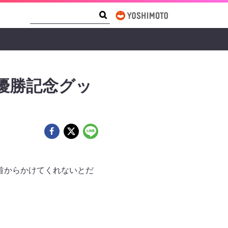
Search Form
Search
優勝記念グッ
 首からかけてくれないとだ