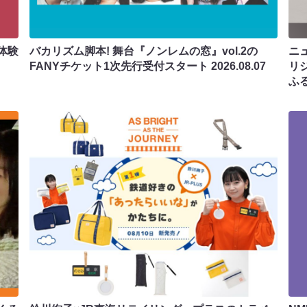
体験
バカリズム脚本! 舞台『ノンレムの窓』vol.2の
ニ
FANYチケット1次先行受付スタート
2026.08.07
リ
ふ