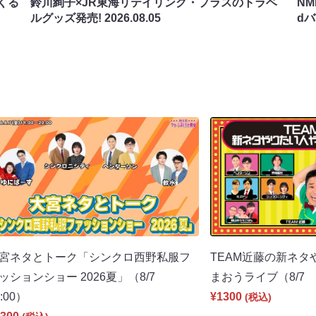
くる
鈴川絢子×JR東海リテイリング・プラスのトラベ
N
ルグッズ発売!
2026.08.05
d
宮ネタとトーク「シンクロ西野私服フ
TEAM近藤の新ネタ
ッションショー 2026夏」（8/7
まおうライブ（8/7 2
9:00）
¥1300
(税込)