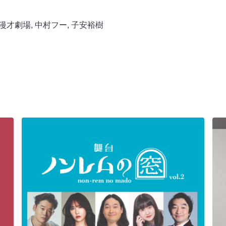
漫才劇場
,
中村フー
,
子安裕樹