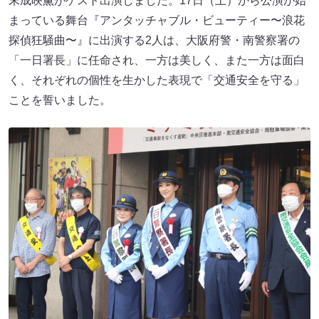
末成映薫がゲスト出演しました。17日（土）から公演が始
まっている舞台『アンタッチャブル・ビューティー〜浪花
探偵狂騒曲〜』に出演する2人は、大阪府警・南警察署の
「一日署長」に任命され、一方は美しく、また一方は面白
く、それぞれの個性を生かした表現で「交通安全を守る」
ことを誓いました。