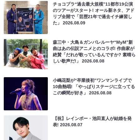
チョコプラ“過去最大規模”11都市19公演
のツアーがスタート! オール新ネタ、アド
リブ全開で「芸歴21年で過去イチ練習し
た」
2026.08.09
森三中・大島＆ガンバレルーヤ“MyM”新
曲はあの伝説アニメとのコラボ! 作曲家が
絶賛「だれが歌っているんですか? 素晴ら
しい歌声だ!」
2026.08.08
小嶋花梨が“卒業後初”ワンマンライブで
10曲熱唱! 「やっぱりステージに立ってる
この瞬間が好き」
2026.08.08
【祝】レインボー・池田直人が結婚を発
表!
2026.08.07