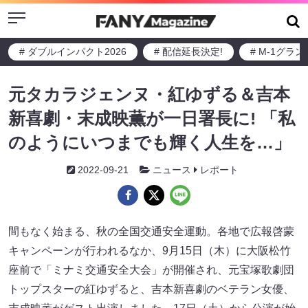
Menu
# ダブルインパクト2026
# 配信延長決定!
# M-1グラ
元タカラジェンヌ・紅ゆずる＆吉本
新喜劇・末成映薫が一日署長に! 「私
のようにいつまでも輝く人生を…」
2022-09-21
ニュース
レポート
間もなく始まる、秋の全国交通安全運動。各地で広報啓蒙
キャンペーンが行われるなか、9月15日（木）に大阪松竹
座前で「ミナミ交通安全大会」が開催され、元宝塚歌劇団
トップスターの紅ゆずると、吉本新喜劇のベテラン女優、