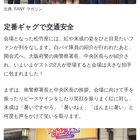
出典:
FANY マガジン
定番ギャグで交通安全
会場となった松竹座には、紅や末成の姿をひと目見たいフ
ァンが列をなします。白バイ隊員の紹介が行われたあと、
開会式へ。大阪府警の南警察署長、中央区長らが紹介さ
れ、いよいよゲストの2人が登場すると会場は大きな拍手
に包まれました！
まずは、南警察署長と中央区長の挨拶。会場に向けて手を
振ったりピースサインをしたり笑顔を振りまく紅に対し、
末成は「暑いですやろ」「暑いねぇ」「ほんまに暑い」と
何度も声をかけて笑いを取ります。