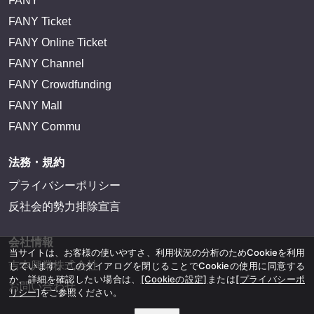
FANY
FANY Ticket
FANY Online Ticket
FANY Channel
FANY Crowdfunding
FANY Mall
FANY Commu
法務・規約
プライバシーポリシー
反社会的勢力排除宣言
会社情報
当サイトは、お客様の使いやすさ、利用状況の分析のためCookieを利用
吉本興業株式会社
しています。このダイアログを閉じることでCookieの使用に同意する
か、詳細を確認したい場合は、
[Cookieの設定]
または
[プライバシーポ
お問い合わせ
リシー]
をご参照ください。