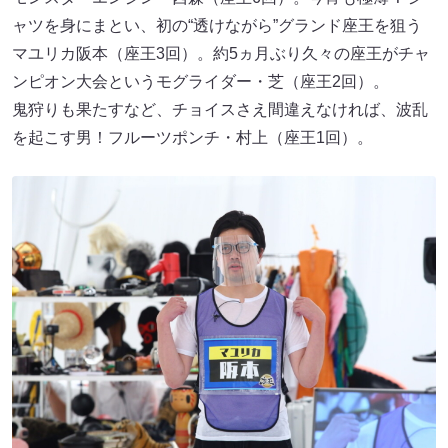
ャツを身にまとい、初の“透けながら”グランド座王を狙う
マユリカ阪本（座王3回）。約5ヵ月ぶり久々の座王がチャ
ンピオン大会というモグライダー・芝（座王2回）。
鬼狩りも果たすなど、チョイスさえ間違えなければ、波乱
を起こす男！フルーツポンチ・村上（座王1回）。