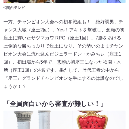
©関西テレビ
一方、チャンピオン大会への初参戦組も！ 絶好調男、チ
ャンス大城（座王2回）、Yes！アキトを撃破し、念願の初
座王に輝いたサツマカワ RPG（座王1回）、7勝をあげる
圧倒的な勝ちっぷりで座王になり、その勢いのままチヤン
ピオン大会に流れ込んだジェラードン・かみちぃ（座王1
回）、初出場から5年で、悲願の初座王になった祗園・木
﨑（座王1回）の4名です。果たして、歴代王者の中から
『座王』グランドチャンピオンを手にするのは誰なのでし
ょうか！？
「全員面白いから審査が難しい！」