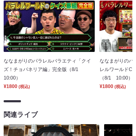
ななまがりのパラレルバラエティ「クイ
ななまがりのパ
ズ！チョパネリア編」完全版（8/1
レルワールドCM
10:00）
（8/1 10:00）
¥1800
¥1800
(税込)
(税込)
関連ライブ