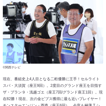
©関西テレビ
現在、番組史上4人目となる二桁優勝に王手！セルライト
スパ・大須賀（座王9回）。2度目のグランド座王を目指す
ザ・プラン９・浅越ゴエ（座王7回/グランド座王1回）。現
在82勝！現在、次の金ビブス獲得に最も近いプレイヤー！
モンスターエンジン・西森（座王6回）。今宵も極薄 T シ