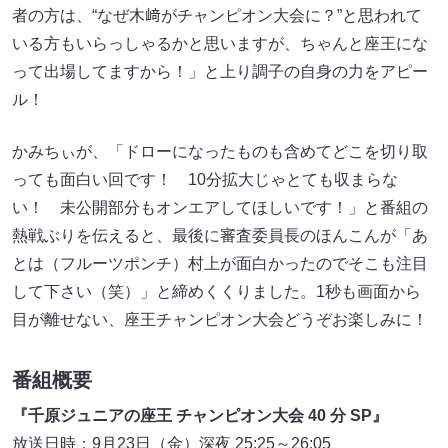
者の方は、“なぜ木﨑がチャンピオン大会に？”と思われて
いる方もいらっしゃるかと思いますが、ちゃんと座王にな
って出場してますから！」と上り調子の自身の力をアピー
ル！
かみちぃが、「ドローになったものも含めてどこを切り取
っても面白い回です！ 10分拡大じゃとても収まらな
い！ 未公開部分もオンエアしてほしいです！」と番組の
熱戦ぶりを伝えると、最後に審査委員長のほんこんが「あ
とは（フルーツポンチ）村上が面白かったのでそこも注目
して下さい（笑）」と締めくくりました。1秒も画面から
目が離せない、座王チャンピオン大会どうぞお楽しみに！
番組概要
『千原ジュニアの座王 チャンピオン大会 40 分 SP』
放送日時：9月23日（金）深夜 25:25～26:05