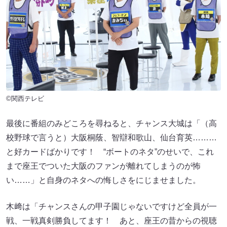
©関西テレビ
最後に番組のみどころを尋ねると、チャンス大城は「（高
校野球で言うと）大阪桐蔭、智辯和歌山、仙台育英………
と好カードばかりです！ “ボートのネタ”のせいで、これ
まで座王でついた大阪のファンが離れてしまうのが怖
い……」と自身のネタへの悔しさをにじませました。
木﨑は「チャンスさんの甲子園じゃないですけど全員が一
戦、一戦真剣勝負してます！ あと、座王の昔からの視聴