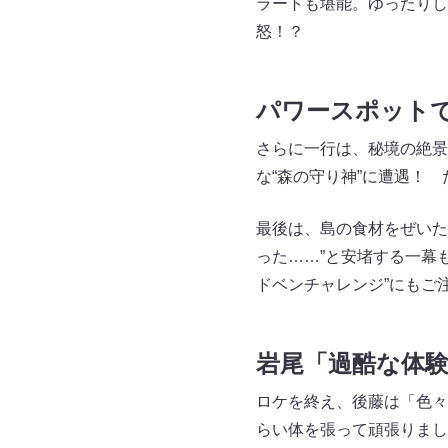
ラートも堪能。ゆったりし
怒！？
パワースポット
さらに一行は、秘境の絶景
な“森の守り神”に遭遇！
最後は、島の食材をぜいた
った……”と安堵する一幕
ドベンチャレンジ”にもご
岩尾「過酷な体
ロケを終え、後藤は「色々
らい体を張って頑張りまし