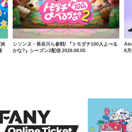
ば炎
シソンヌ・長谷川ら参戦! 『トモダチ100人よべる
Ai
催
かな?』シーズン2配信
2026.08.05
8