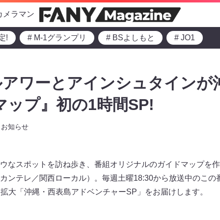
カメラマン
定!
# M-1グランプリ
# BSよしもと
# JO1
ルアワーとアインシュタインが
マップ』初の1時間SP!
お知らせ
ウなスポットを訪ね歩き、番組オリジナルのガイドマップを作
カンテレ／関西ローカル）。毎週土曜18:30から放送中のこの番
時間拡大「沖縄・西表島アドベンチャーSP」をお届けします。