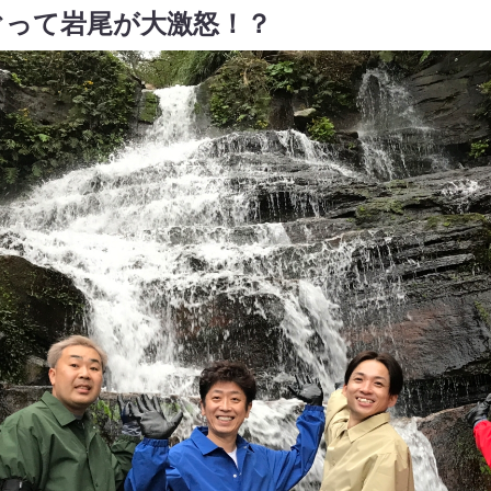
ぐって岩尾が大激怒！？