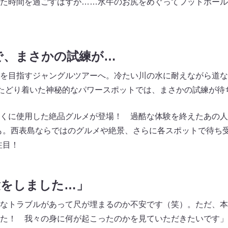
た時間を過ごすはずが……水牛のお尻をめぐってフットボール
で、まさかの試練が…
を目指すジャングルツアーへ。冷たい川の水に耐えながら道な
 たどり着いた神秘的なパワースポットでは、まさかの試練が待
くに使用した絶品グルメが登場！ 過酷な体験を終えたあの人
も。西表島ならではのグルメや絶景、さらに各スポットで待ち受
注目！
験をしました…」
なトラブルがあって尺が埋まるのか不安です（笑）。ただ、本
た！ 我々の身に何が起こったのかを見ていただきたいです」