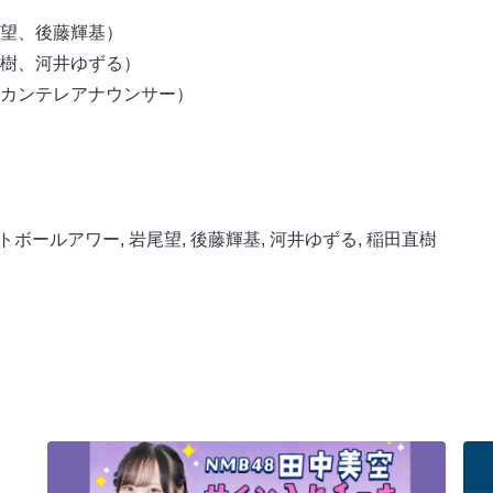
望、後藤輝基）
樹、河井ゆずる）
カンテレアナウンサー）
トボールアワー
,
岩尾望
,
後藤輝基
,
河井ゆずる
,
稲田直樹