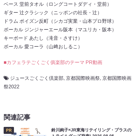
ベース 堂前タオル（ロングコートダディ・堂前）
ギター 辻クラシック（ニッポンの社長・辻）
ドラム ポイズン反町（シカゴ実業・山本プロ野球）
ボーカル ジンジャーエール阪本（マユリカ・阪本）
キーボード あたし（滝音・さすけ）
ボーカル 愛コーラ（山﨑おしるこ）
■カフェラテごくごく俱楽部のテーマ PR動画
ジュースごくごく倶楽部
,
京都国際映画祭
,
京都国際映画
祭2022
関連記事
鈴川絢子×JR東海リテイリング・プラスの
PR
トラベルグッズ発売!
2026.08.05