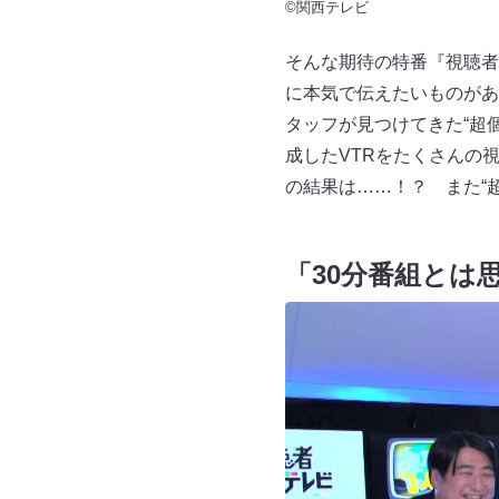
©関西テレビ
そんな期待の特番『視聴者
に本気で伝えたいものがあ
タッフが見つけてきた“超
成したVTRをたくさんの
の結果は……！？ また“
「30分番組とは