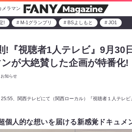
カメラマン
定!
# M-1グランプリ
# BSよしもと
# JO1
則!『視聴者1人テレビ』9月30日
ンが大絶賛した企画が特番化!
お知らせ
25～25:55、関西テレビにて（関西ローカル）『視聴者１人テレ
に超個人的な想いを届ける新感覚ドキュメ