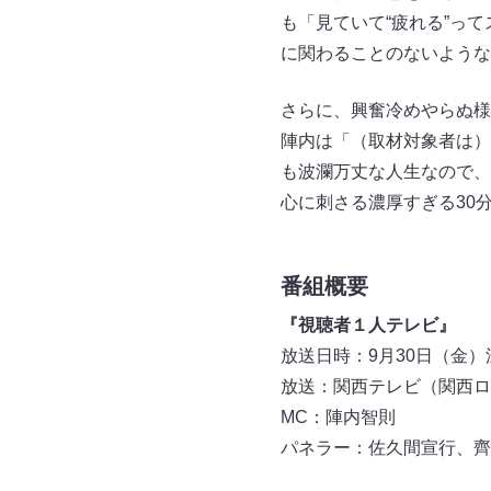
も「見ていて“疲れる”っ
に関わることのないような
さらに、興奮冷めやらぬ様
陣内は「（取材対象者は）
も波瀾万丈な人生なので、
心に刺さる濃厚すぎる30
番組概要
『視聴者１人テレビ』
放送日時：9月30日（金）深夜
放送：関西テレビ（関西ロ
MC：陣内智則
パネラー：佐久間宣行、齊