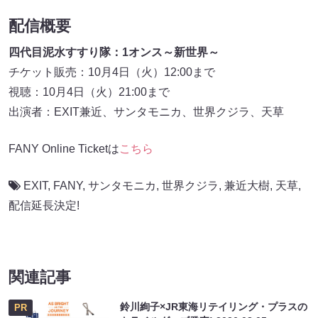
配信概要
四代目泥水すすり隊：1オンス～新世界～
チケット販売：10月4日（火）12:00まで
視聴：10月4日（火）21:00まで
出演者：EXIT兼近、サンタモニカ、世界クジラ、天草
FANY Online Ticketは
こちら
EXIT
,
FANY
,
サンタモニカ
,
世界クジラ
,
兼近大樹
,
天草
,
配信延長決定!
関連記事
鈴川絢子×JR東海リテイリング・プラスの
PR