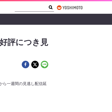
Search Form
Search
5公演が好評につき見
き各公演日から一週間の見逃し配信延