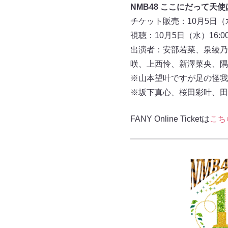
NMB48 ここにだって天使
チケット販売：10月5日（水
視聴：10月5日（水）16:0
出演者：安部若菜、泉綾乃
咲、上西怜、新澤菜央、隅
※山本望叶ですが足の怪我
※坂下真心、桜田彩叶、田
FANY Online Ticketは
こち