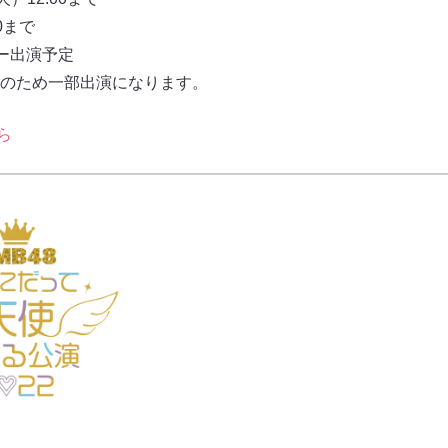
0まで
バー出演予定
のため一部出演になります。
ら