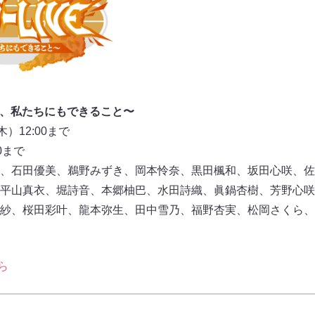
〜今、私たちにもできること〜
）12:00まで
0まで
、石田優美、鵜野みずき、岡本怜奈、黒田楓和、坂田心咲、佐
平山真衣、堀詩音、本郷柚巴、水田詩織、眞鍋杏樹、芳野心咲
紗、桜田彩叶、龍本弥生、田中雪乃、福野杏実、松岡さくら、
ら