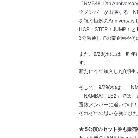
「NMB48 12th Anniv
全メンバーが出演する「NMB48
を祝う恒例のAnnivers
HOP！STEP！JUMP
3公演通しての帯企画やそ
また、9/28(水)には、
す。
新たに今年加入した8期生
そして、9/29(木)は 「
「NAMBATTLE2」で
選抜メンバーに追いつけ！
それぞれの思いを胸にひた
★ 5公演のセット券も販売
セット券のFANY Online Ti