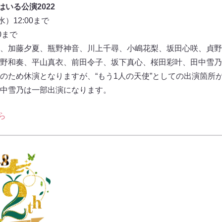
はいる公演2022
）12:00まで
0まで
、加藤夕夏、瓶野神音、川上千尋、小嶋花梨、坂田心咲、貞野
野和奏、平山真衣、前田令子、坂下真心、桜田彩叶、田中雪乃
のため休演となりますが、“もう1人の天使”としての出演箇所
中雪乃は一部出演になります。
ら