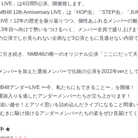
ersary LIVE」は4日間5公演、開催致します。
 12th Anniversary LIVE」は「HOP虫」「STEP虫」「
ary LIVE！12年の歴史を振り返りつつ、個性あふれるメンバー
！と13年目へ向けて勢いをつけるべく、メンバー全員で盛り上げま
の公演でしか見られない企画など3公演ともに見逃せない内容
昨年に引き続き、NMB48の唯一のオリジナル公演「ここにだって
メンバーを加えた選抜メンバーで伝統の公演を2022年verとし
NMB48アンダーLIVE 〜今、私たちにもできること〜」を開催！
は、選抜入りを逃したアンダーメンバーたちが立ち上がります！
追い越せ！とアツイ思いを詰め込んだライブになること間違い
むきに駆け抜けるアンダーメンバーたちの姿をぜひ見届けてく
中 ★
cketは
こちら