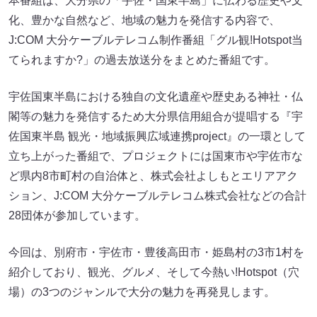
本番組は、大分県の「宇佐・国東半島」に伝わる歴史や文
化、豊かな自然など、地域の魅力を発信する内容で、
J:COM 大分ケーブルテレコム制作番組「グル観!Hotspot当
てられますか?」の過去放送分をまとめた番組です。
宇佐国東半島における独自の文化遺産や歴史ある神社・仏
閣等の魅力を発信するため大分県信用組合が提唱する『宇
佐国東半島 観光・地域振興広域連携project』の一環として
立ち上がった番組で、プロジェクトには国東市や宇佐市な
ど県内8市町村の自治体と、株式会社よしもとエリアアク
ション、J:COM 大分ケーブルテレコム株式会社などの合計
28団体が参加しています。
今回は、別府市・宇佐市・豊後高田市・姫島村の3市1村を
紹介しており、観光、グルメ、そして今熱い!Hotspot（穴
場）の3つのジャンルで大分の魅力を再発見します。