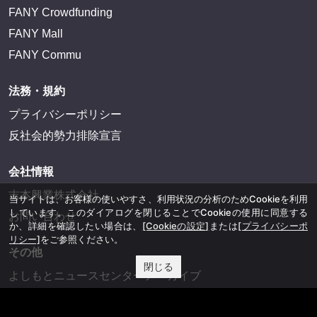
FANY Crowdfunding
FANY Mall
FANY Commu
法務・規約
プライバシーポリシー
反社会的勢力排除宣言
会社情報
吉本興業株式会社
当サイトは、お客様の使いやすさ、利用状況の分析のためCookieを利用
しています。このダイアログを閉じることでCookieの使用に同意する
お問い合わせ
か、詳細を確認したい場合は、
[Cookieの設定]
または
[プライバシーポ
リシー]
をご参照ください。
その他
閉じる
よしもとニュースセンターアーカイブ