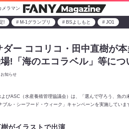
カメラマン
定!
# M-1グランプリ
# BSよしもと
# JO1
サダー ココリコ・田中直樹が
場!「海のエコラベル」等につ
お知らせ
およびASC（水産養殖管理協議会）は、「選んで守ろう、魚の
ナブル・シーフード・ウィーク」キャンペーンを実施していま
直樹がイラストで出演