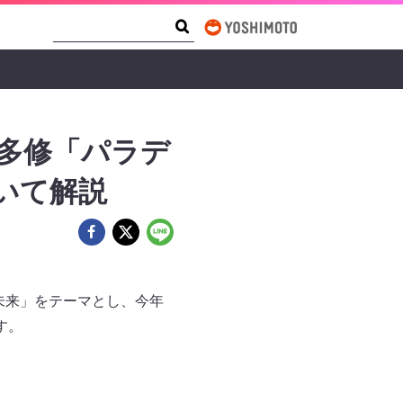
Search Form
Search
本多修「パラデ
いて解説
未来」をテーマとし、今年
す。