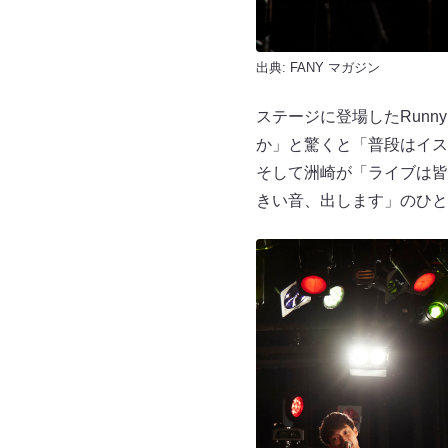
出典:
FANY マガジン
ステージに登場したRunn
か」と驚くと「普段はイス
そして洲崎が「ライブは皆
きい音、出します」のひと