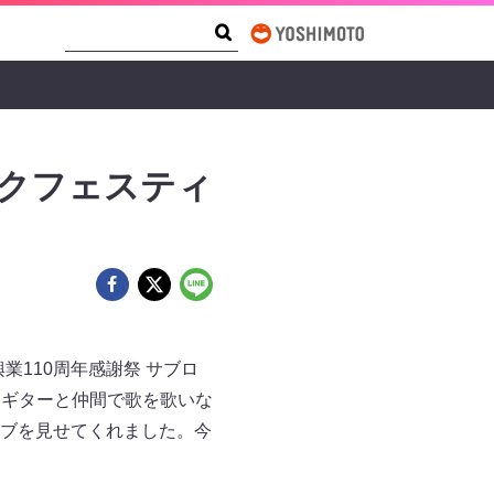
Search Form
Search
ロックフェスティ
業110周年感謝祭 サブロ
、「ギターと仲間で歌を歌いな
ブを見せてくれました。今