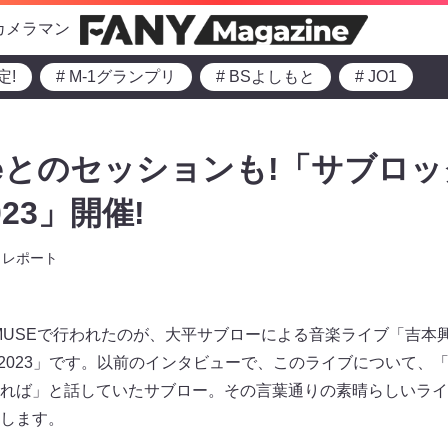
カメラマン
定!
# M-1グランプリ
# BSよしもと
# JO1
oizeとのセッションも!「サブ
023」開催!
レポート
A MUSEで行われたのが、大平サブローによる音楽ライブ「吉本興
2-2023」です。以前のインタビューで、このライブについて
れば」と話していたサブロー。その言葉通りの素晴らしいライ
します。