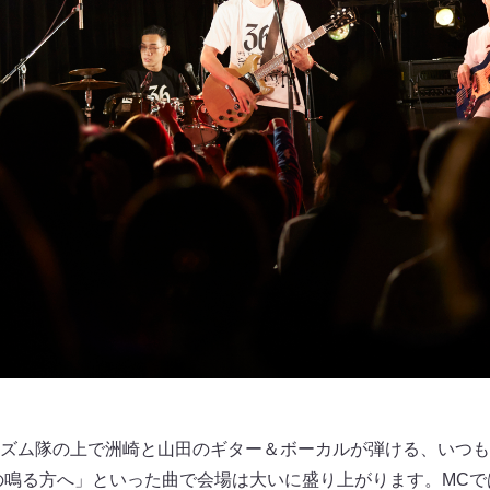
ム隊の上で洲崎と山田のギター＆ボーカルが弾ける、いつものRun
」や「音の鳴る方へ」といった曲で会場は大いに盛り上がります。M