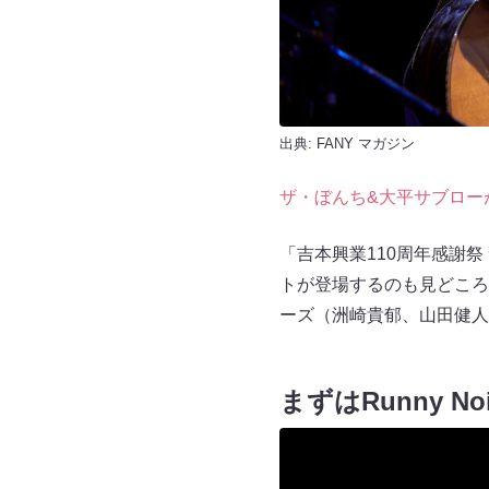
出典:
FANY マガジン
ザ・ぼんち&大平サブロー
「吉本興業110周年感謝祭
トが登場するのも見どころ
ーズ（洲崎貴郁、山田健人）
まずはRunny 