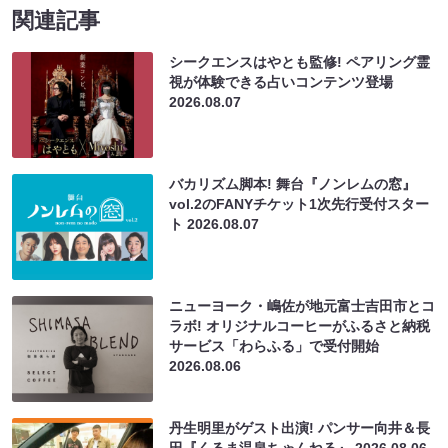
関連記事
シークエンスはやとも監修! ペアリング霊
視が体験できる占いコンテンツ登場
2026.08.07
バカリズム脚本! 舞台『ノンレムの窓』
vol.2のFANYチケット1次先行受付スター
ト
2026.08.07
ニューヨーク・嶋佐が地元富士吉田市とコ
ラボ! オリジナルコーヒーがふるさと納税
サービス「わらふる」で受付開始
2026.08.06
丹生明里がゲスト出演! パンサー向井＆長
田『くるま温泉ちゃんねる』
2026.08.06