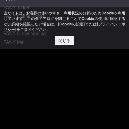
FANY Ticket
当サイトは、お客様の使いやすさ、利用状況の分析のためCookieを利用
FANY Online Ticket
しています。このダイアログを閉じることでCookieの使用に同意する
か、詳細を確認したい場合は、
[Cookieの設定]
または
[プライバシーポ
FANY Channel
リシー]
をご参照ください。
FANY Crowdfunding
閉じる
FANY Mall
FANY Commu
法務・規約
プライバシーポリシー
反社会的勢力排除宣言
会社情報
吉本興業株式会社
お問い合わせ