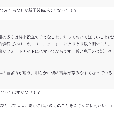
てみたらなぜか親子関係がよくなった！？
話の多くは将来役立ちそうなこと、知っておいてほしいことば
方通行ばかり。あーせー、こーせーとクドクド親全開でした。
僕がフォートナイトにハマってからです。僕と息子の会話、そ
耳の塞ぎ方が違う。明らかに僕の言葉が滲みやすくなっている
だったはずがなぜ！？
親として……。驚かされた多くのことを皆さんに伝えたい！」