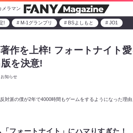
カメラマン
定!
# M-1グランプリ
# BSよしもと
# JO1
著作を上梓! フォートナイト
版を決意!
お知らせ
反対派の僕が2年で4000時間もゲームをするようになった理由』
ム「フォートナイト」にハマりすぎた！