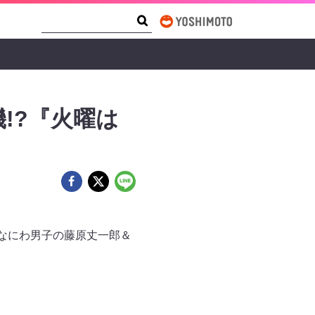
Search Form
Search
!?『火曜は
、なにわ男子の藤原丈一郎＆