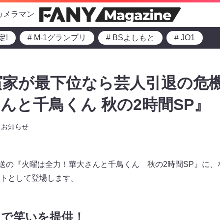
カメラマン
定!
# M-1グランプリ
# BSよしもと
# JO1
家が最下位なら芸人引退の危機
んと千鳥くん 秋の2時間SP』
お知らせ
0～放送の『火曜は全力！華大さんと千鳥くん 秋の2時間SP』に
トとして登場します。
力で笑いを提供！