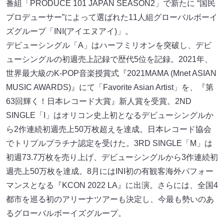
番組「PRODUCE 101 JAPAN SEASON2」で新たに “国民
プロデューサー”によって選ばれた11人組グローバルボーイ
ズグループ「INI(アイエヌアイ)」。
デビューシングル「A」はハーフミリオンを突破し、デビ
ューシングルの初週売上記録で歴代5位を記録。2021年、
世界最大級のK-POP音楽授賞式『2021MAMA (Mnet ASIAN
MUSIC AWARDS)』にて「Favorite Asian Artist」を、『第
63回輝く！日本レコード大賞』新人賞を受賞。2ND
SINGLE「I」はオリコン史上初となるデビューシングルか
ら2作連続初週売上50万枚超えを達成。日本レコード協会
でトリプルプラチナ認定を受けた。3RD SINGLE「M」は
初週73.7万枚を売り上げ、デビューシングルから3作連続初
週売上50万枚を達成。8月にはINI初の有観客海外パフォー
マンスとなる『KCON 2022 LA』に出演。さらには、全国4
都市を巡る初のアリーナツアーも決定し、今最も勢いのあ
るグローバルボーイズグループ。