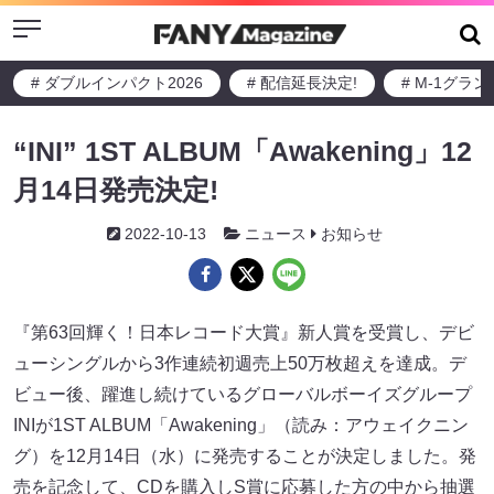
Menu
# ダブルインパクト2026
# 配信延長決定!
# M-1グラ
“INI” 1ST ALBUM「Awakening」12
月14日発売決定!
2022-10-13
ニュース
お知らせ
『第63回輝く！日本レコード大賞』新人賞を受賞し、デビ
ューシングルから3作連続初週売上50万枚超えを達成。デ
ビュー後、躍進し続けているグローバルボーイズグループ
INIが1ST ALBUM「Awakening」（読み：アウェイクニン
グ）を12月14日（水）に発売することが決定しました。発
売を記念して、CDを購入しS賞に応募した方の中から抽選