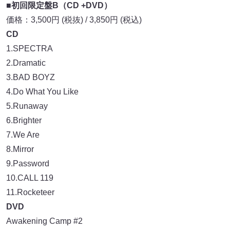
■初回限定盤B（CD +DVD）
価格：3,500円 (税抜) / 3,850円 (税込)
CD
1.SPECTRA
2.Dramatic
3.BAD BOYZ
4.Do What You Like
5.Runaway
6.Brighter
7.We Are
8.Mirror
9.Password
10.CALL 119
11.Rocketeer
DVD
Awakening Camp #2