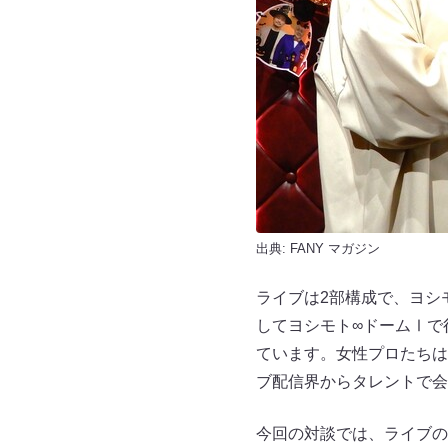
出典:
FANY マガジン
ライブは2部構成で、ヨシ
してヨシモト∞ドームⅠで
ています。女性プロたちは
ブ配信界からタレントで会
今回の対談では、ライブの