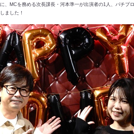
に、MCを務める次長課長・河本準一が出演者の1人、パチプ
しました！