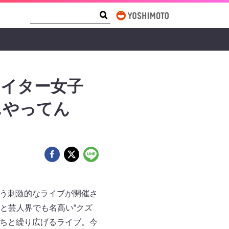
Search Form
Search
ライター女子
…やってん
いう刺激的なライブが開催さ
と芸人界でも名高い“クズ
たちと繰り広げるライブ。今