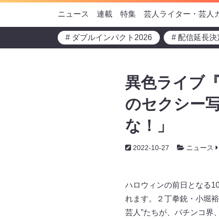
ニュース
連載
特集
芸人ライター・芸人
# ダブルインパクト2026
# 配信延長決
異色ライブ『
のセクシー
な！」
2022-10-27
ニュース
ハロウィンの前日となる1
れます。２丁拳銃・小堀裕
芸人”たちが、パチンコ界