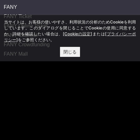
FANY
FANY Ticket
当サイトは、お客様の使いやすさ、利用状況の分析のためCookieを利用
FANY Online Ticket
しています。このダイアログを閉じることでCookieの使用に同意する
か、詳細を確認したい場合は、
[Cookieの設定]
または
[プライバシーポ
FANY Channel
リシー]
をご参照ください。
FANY Crowdfunding
閉じる
FANY Mall
FANY Commu
法務・規約
プライバシーポリシー
反社会的勢力排除宣言
会社情報
吉本興業株式会社
お問い合わせ