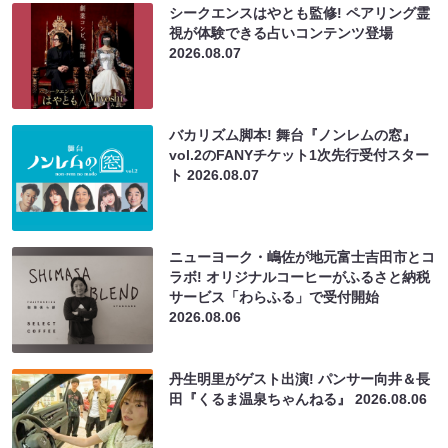
シークエンスはやとも監修! ペアリング霊
視が体験できる占いコンテンツ登場
2026.08.07
バカリズム脚本! 舞台『ノンレムの窓』
vol.2のFANYチケット1次先行受付スター
ト
2026.08.07
ニューヨーク・嶋佐が地元富士吉田市とコ
ラボ! オリジナルコーヒーがふるさと納税
サービス「わらふる」で受付開始
2026.08.06
丹生明里がゲスト出演! パンサー向井＆長
田『くるま温泉ちゃんねる』
2026.08.06